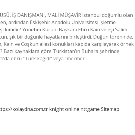
LÜSÜ, İŞ DANIŞMANI, MALİ MÜŞAVİR İstanbul doğumlu olan
den, ardından Eskişehir Anadolu Üniversitesi İşletme
şi kimdir? Yönetim Kurulu Başkanı Ebru Kain ve eşi Salim
kun, şık bir düğünle hayatlarını birleştirdi. Düğün töreninde,
ken, Kain ve Coşkun ailesi konukları kapıda karşılayarak örnek
dir? Bazı kaynaklara göre Türkistan’ın Buhara şehrinde
tı’da ebru “Türk kağıdı” veya “mermer…
ttps://kolaydna.com.tr
knight online
nttgame
Sitemap