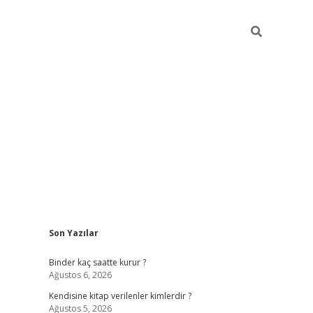
Sidebar
Son Yazılar
ilbet güncel giriş adresi
ilbet mobil giriş
betexp
Binder kaç saatte kurur ?
Ağustos 6, 2026
Kendisine kitap verilenler kimlerdir ?
Ağustos 5, 2026