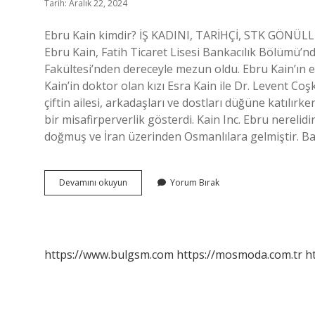
Tarih: Aralık 22, 2024
Ebru Kain kimdir? İŞ KADINI, TARİHÇİ, STK GÖNÜL
Ebru Kain, Fatih Ticaret Lisesi Bankacılık Bölümü’n
Fakültesi’nden dereceyle mezun oldu. Ebru Kain’ın e
Kain’in doktor olan kızı Esra Kain ile Dr. Levent Coş
çiftin ailesi, arkadaşları ve dostları düğüne katılır
bir misafirperverlik gösterdi. Kain Inc. Ebru nereli
doğmuş ve İran üzerinden Osmanlılara gelmiştir. Ba
Kain
Devamını okuyun
Yorum Bırak
Kimdir
https://www.bulgsm.com
https://mosmoda.com.tr
h