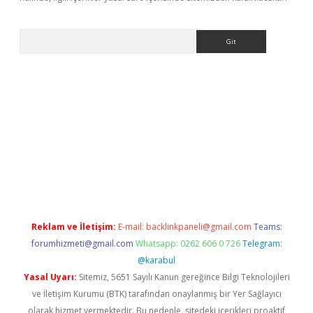
Arama
iriş
betexper giriş
Reklam ve İletişim:
E-mail:
backlinkpaneli@gmail.com
Teams:
forumhizmeti@gmail.com
Whatsapp: 0262 606 0 726
Telegram:
@karabul
Yasal Uyarı:
Sitemiz, 5651 Sayılı Kanun gereğince Bilgi Teknolojileri
ve İletişim Kurumu (BTK) tarafından onaylanmış bir Yer Sağlayıcı
olarak hizmet vermektedir. Bu nedenle, sitedeki içerikleri proaktif