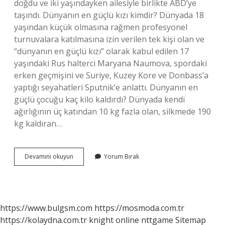
doğdu ve iki yaşındayken ailesiyle birlikte ABD’ye
taşındı. Dünyanın en güçlü kızı kimdir? Dünyada 18
yaşından küçük olmasına rağmen profesyonel
turnuvalara katılmasına izin verilen tek kişi olan ve
“dünyanın en güçlü kızı” olarak kabul edilen 17
yaşındaki Rus halterci Maryana Naumova, spordaki
erken geçmişini ve Suriye, Kuzey Kore ve Donbass’a
yaptığı seyahatleri Sputnik’e anlattı. Dünyanın en
güçlü çocuğu kaç kilo kaldırdı? Dünyada kendi
ağırlığının üç katından 10 kg fazla olan, silkmede 190
kg kaldıran…
Dünyanın
Devamını okuyun
Yorum Bırak
En
Güçlü
Çocuğu
Kim
https://www.bulgsm.com
https://mosmoda.com.tr
https://kolaydna.com.tr
knight online
nttgame
Sitemap