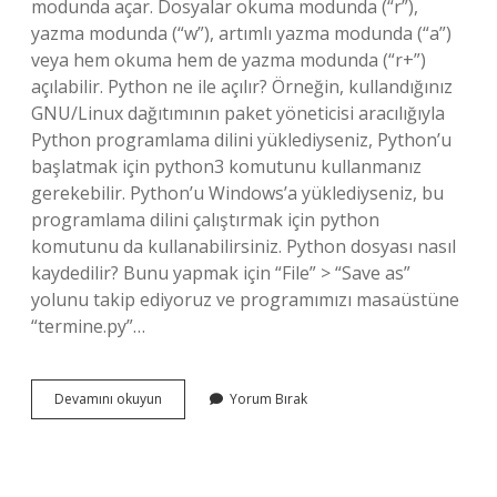
modunda açar. Dosyalar okuma modunda (“r”),
yazma modunda (“w”), artımlı yazma modunda (“a”)
veya hem okuma hem de yazma modunda (“r+”)
açılabilir. Python ne ile açılır? Örneğin, kullandığınız
GNU/Linux dağıtımının paket yöneticisi aracılığıyla
Python programlama dilini yüklediyseniz, Python’u
başlatmak için python3 komutunu kullanmanız
gerekebilir. Python’u Windows’a yüklediyseniz, bu
programlama dilini çalıştırmak için python
komutunu da kullanabilirsiniz. Python dosyası nasıl
kaydedilir? Bunu yapmak için “File” > “Save as”
yolunu takip ediyoruz ve programımızı masaüstüne
“termine.py”…
Python
Devamını okuyun
Yorum Bırak
Dosya
Uzantısı
Nedir