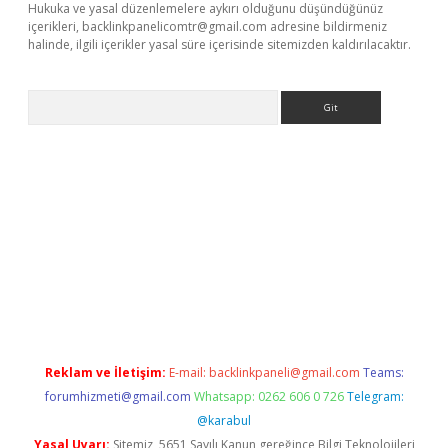
Hukuka ve yasal düzenlemelere aykırı olduğunu düşündüğünüz
içerikleri,
backlinkpanelicomtr@gmail.com
adresine bildirmeniz
halinde, ilgili içerikler yasal süre içerisinde sitemizden kaldırılacaktır.
Arama
riş
betexper giriş
Reklam ve İletişim:
E-mail:
backlinkpaneli@gmail.com
Teams:
forumhizmeti@gmail.com
Whatsapp: 0262 606 0 726
Telegram:
@karabul
Yasal Uyarı:
Sitemiz, 5651 Sayılı Kanun gereğince Bilgi Teknolojileri