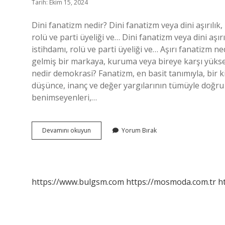
Tarih: Ekim 15, 2024
Dini fanatizm nedir? Dini fanatizm veya dini aşırılık,
rolü ve parti üyeliği ve… Dini fanatizm veya dini aşırı
istihdamı, rolü ve parti üyeliği ve… Aşırı fanatizm 
gelmiş bir markaya, kuruma veya bireye karşı yüks
nedir demokrasi? Fanatizm, en basit tanımıyla, bir 
düşünce, inanç ve değer yargılarının tümüyle doğr
benimseyenleri,…
Fanatizm
Devamını okuyun
Yorum Bırak
Ne
Demek
Dini
https://www.bulgsm.com
https://mosmoda.com.tr
h