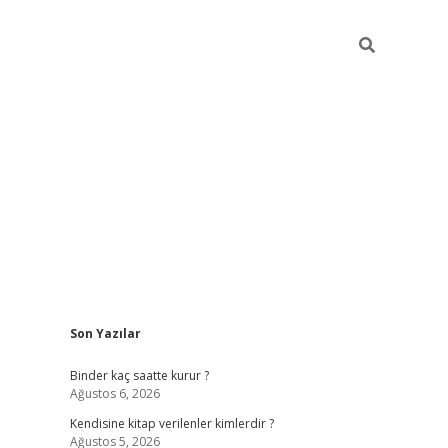
Sidebar
Son Yazılar
ilbet güncel giriş adresi
ilbet mobil giriş
betexp
Binder kaç saatte kurur ?
Ağustos 6, 2026
Kendisine kitap verilenler kimlerdir ?
Ağustos 5, 2026