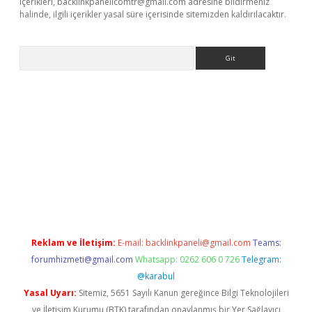
içerikleri,
backlinkpanelicomtr@gmail.com
adresine bildirmeniz
halinde, ilgili içerikler yasal süre içerisinde sitemizden kaldırılacaktır.
Arama
iriş
betexper giriş
Reklam ve İletişim:
E-mail:
backlinkpaneli@gmail.com
Teams:
forumhizmeti@gmail.com
Whatsapp: 0262 606 0 726
Telegram:
@karabul
Yasal Uyarı:
Sitemiz, 5651 Sayılı Kanun gereğince Bilgi Teknolojileri
ve İletişim Kurumu (BTK) tarafından onaylanmış bir Yer Sağlayıcı