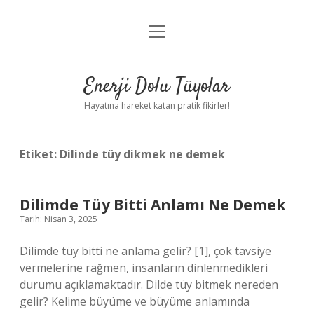
menüyü
Anasayfa
aç
Gizlilik Politikası
Enerji Dolu Tüyolar
Yasal Uyarı
Hayatına hareket katan pratik fikirler!
Hakkımızda
Etiket:
Dilinde tüy dikmek ne demek
Dilimde Tüy Bitti Anlamı Ne Demek
Tarih: Nisan 3, 2025
Dilimde tüy bitti ne anlama gelir? [1], çok tavsiye
vermelerine rağmen, insanların dinlenmedikleri
durumu açıklamaktadır. Dilde tüy bitmek nereden
gelir? Kelime büyüme ve büyüme anlamında