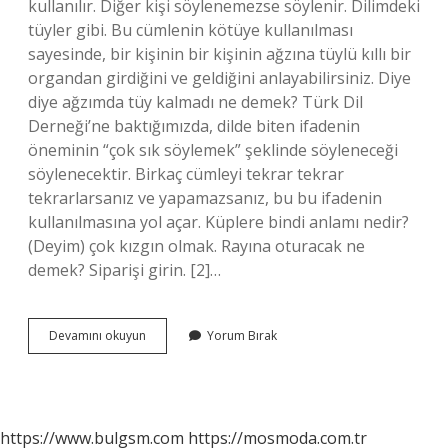
kullanılır. Diğer kişi söylenemezse söylenir. Dilimdeki
tüyler gibi. Bu cümlenin kötüye kullanılması
sayesinde, bir kişinin bir kişinin ağzına tüylü kıllı bir
organdan girdiğini ve geldiğini anlayabilirsiniz. Diye
diye ağzımda tüy kalmadı ne demek? Türk Dil
Derneği’ne baktığımızda, dilde biten ifadenin
öneminin “çok sık söylemek” şeklinde söyleneceği
söylenecektir. Birkaç cümleyi tekrar tekrar
tekrarlarsanız ve yapamazsanız, bu bu ifadenin
kullanılmasına yol açar. Küplere bindi anlamı nedir?
(Deyim) çok kızgın olmak. Rayına oturacak ne
demek? Siparişi girin. [2]…
Dilimde
Devamını okuyun
Yorum Bırak
Tüy
Bitti
Anlamı
Ne
Demek
https://www.bulgsm.com
https://mosmoda.com.tr