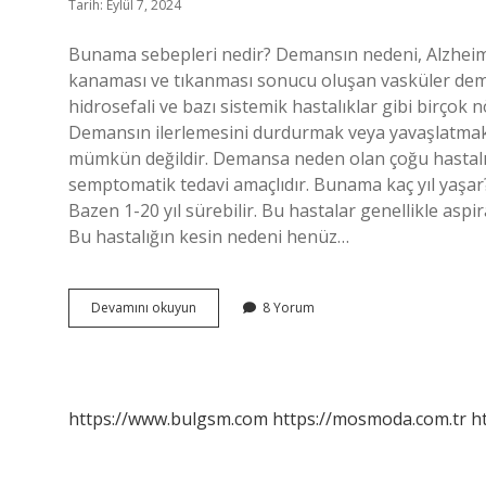
Tarih: Eylül 7, 2024
Bunama sebepleri nedir? Demansın nedeni, Alzheim
kanaması ve tıkanması sonucu oluşan vasküler deman
hidrosefali ve bazı sistemik hastalıklar gibi birçok 
Demansın ilerlemesini durdurmak veya yavaşlatma
mümkün değildir. Demansa neden olan çoğu hastalık iç
semptomatik tedavi amaçlıdır. Bunama kaç yıl yaşar
Bazen 1-20 yıl sürebilir. Bu hastalar genellikle as
Bu hastalığın kesin nedeni henüz…
Bunama
Devamını okuyun
8 Yorum
Hastalığı
Neden
Olur
https://www.bulgsm.com
https://mosmoda.com.tr
h