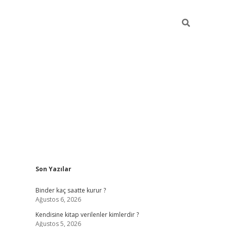
Sidebar
Son Yazılar
ilbet güncel giriş adresi
ilbet mobil giriş
betexp
Binder kaç saatte kurur ?
Ağustos 6, 2026
Kendisine kitap verilenler kimlerdir ?
Ağustos 5, 2026