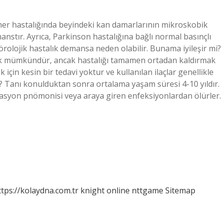
er hastalığında beyindeki kan damarlarının mikroskobik
stır. Ayrıca, Parkinson hastalığına bağlı normal basınçlı
nörolojik hastalık demansa neden olabilir. Bunama iyileşir mi?
k mümkündür, ancak hastalığı tamamen ortadan kaldırmak
in kesin bir tedavi yoktur ve kullanılan ilaçlar genellikle
? Tanı konulduktan sonra ortalama yaşam süresi 4-10 yıldır.
pirasyon pnömonisi veya araya giren enfeksiyonlardan ölürler.
ttps://kolaydna.com.tr
knight online
nttgame
Sitemap