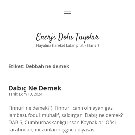
menüyü
Anasayfa
aç
Gizlilik Politikası
Enerji Dolu Tüyolar
Yasal Uyarı
Hayatına hareket katan pratik fikirler!
Hakkımızda
Etiket:
Debbah ne demek
Dabıç Ne Demek
Tarih: Ekim 13, 2024
Finnuri ne demek? ). Finnuri: camı olmayan gaz
lambası. fodul: muhalif, saldırgan. Dabış ne demek?
DABİS, Cumhurbaşkanlığı İnsan Kaynakları Ofisi
tarafından, mezunların işgücü piyasası