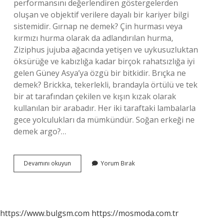
performansını değerlendiren göstergelerden
oluşan ve objektif verilere dayalı bir kariyer bilgi
sistemidir. Gırnap ne demek? Çin hurması veya
kırmızı hurma olarak da adlandırılan hurma,
Ziziphus jujuba ağacında yetişen ve uykusuzluktan
öksürüğe ve kabızlığa kadar birçok rahatsızlığa iyi
gelen Güney Asya’ya özgü bir bitkidir. Brıçka ne
demek? Brickka, tekerlekli, brandayla örtülü ve tek
bir at tarafından çekilen ve kışın kızak olarak
kullanılan bir arabadır. Her iki taraftaki lambalarla
gece yolculukları da mümkündür. Soğan erkeği ne
demek argo?…
Dabıç
Devamını okuyun
Yorum Bırak
Ne
Demek
https://www.bulgsm.com
https://mosmoda.com.tr