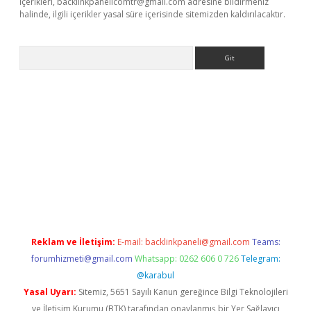
içerikleri,
backlinkpanelicomtr@gmail.com
adresine bildirmeniz
halinde, ilgili içerikler yasal süre içerisinde sitemizden kaldırılacaktır.
Arama
iriş
betexper giriş
Reklam ve İletişim:
E-mail:
backlinkpaneli@gmail.com
Teams:
forumhizmeti@gmail.com
Whatsapp: 0262 606 0 726
Telegram:
@karabul
Yasal Uyarı:
Sitemiz, 5651 Sayılı Kanun gereğince Bilgi Teknolojileri
ve İletişim Kurumu (BTK) tarafından onaylanmış bir Yer Sağlayıcı