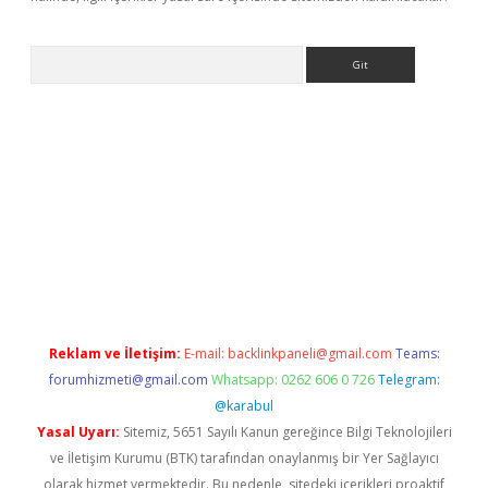
Arama
iriş
betexper giriş
Reklam ve İletişim:
E-mail:
backlinkpaneli@gmail.com
Teams:
forumhizmeti@gmail.com
Whatsapp: 0262 606 0 726
Telegram:
@karabul
Yasal Uyarı:
Sitemiz, 5651 Sayılı Kanun gereğince Bilgi Teknolojileri
ve İletişim Kurumu (BTK) tarafından onaylanmış bir Yer Sağlayıcı
olarak hizmet vermektedir. Bu nedenle, sitedeki içerikleri proaktif