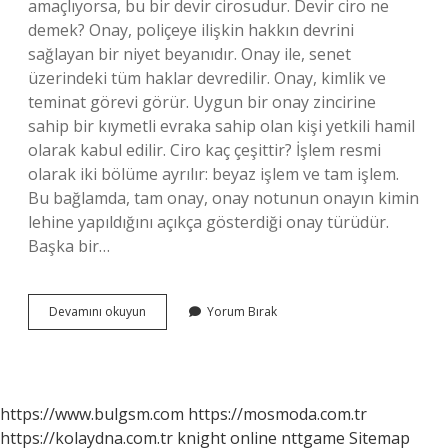
amaçlıyorsa, bu bir devir cirosudur. Devir ciro ne
demek? Onay, poliçeye ilişkin hakkın devrini
sağlayan bir niyet beyanıdır. Onay ile, senet
üzerindeki tüm haklar devredilir. Onay, kimlik ve
teminat görevi görür. Uygun bir onay zincirine
sahip bir kıymetli evraka sahip olan kişi yetkili hamil
olarak kabul edilir. Ciro kaç çeşittir? İşlem resmi
olarak iki bölüme ayrılır: beyaz işlem ve tam işlem.
Bu bağlamda, tam onay, onay notunun onayın kimin
lehine yapıldığını açıkça gösterdiği onay türüdür.
Başka bir…
Devredilen
Devamını okuyun
Yorum Bırak
Kişinin
Adını
Içermeyen
Ciroya
Ne
https://www.bulgsm.com
https://mosmoda.com.tr
Cirosu
https://kolaydna.com.tr
knight online
nttgame
Sitemap
Nedir