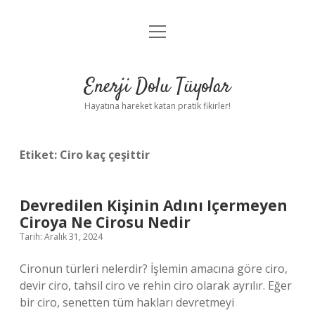
menüyü
Anasayfa
aç
Gizlilik Politikası
Enerji Dolu Tüyolar
Yasal Uyarı
Hayatına hareket katan pratik fikirler!
Hakkımızda
Etiket:
Ciro kaç çeşittir
Devredilen Kişinin Adını Içermeyen
Ciroya Ne Cirosu Nedir
Tarih: Aralık 31, 2024
Cironun türleri nelerdir? İşlemin amacına göre ciro,
devir ciro, tahsil ciro ve rehin ciro olarak ayrılır. Eğer
bir ciro, senetten tüm hakları devretmeyi