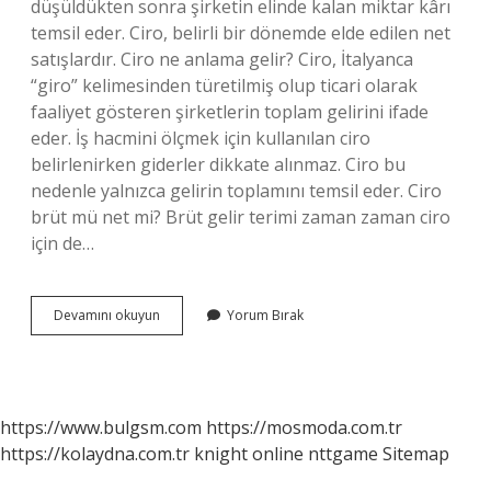
düşüldükten sonra şirketin elinde kalan miktar kârı
temsil eder. Ciro, belirli bir dönemde elde edilen net
satışlardır. Ciro ne anlama gelir? Ciro, İtalyanca
“giro” kelimesinden türetilmiş olup ticari olarak
faaliyet gösteren şirketlerin toplam gelirini ifade
eder. İş hacmini ölçmek için kullanılan ciro
belirlenirken giderler dikkate alınmaz. Ciro bu
nedenle yalnızca gelirin toplamını temsil eder. Ciro
brüt mü net mi? Brüt gelir terimi zaman zaman ciro
için de…
Ciro
Devamını okuyun
Yorum Bırak
Kâr
Demek
Mi
https://www.bulgsm.com
https://mosmoda.com.tr
https://kolaydna.com.tr
knight online
nttgame
Sitemap