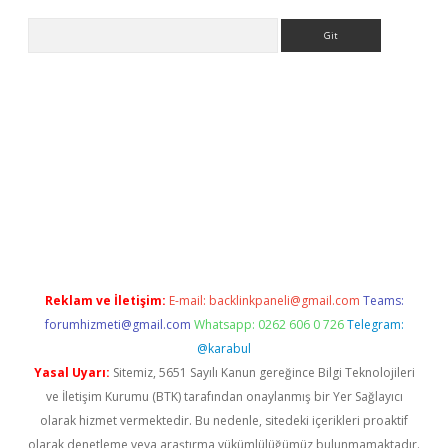
Arama
iriş
betexper giriş
Reklam ve İletişim:
E-mail:
backlinkpaneli@gmail.com
Teams:
forumhizmeti@gmail.com
Whatsapp: 0262 606 0 726
Telegram:
@karabul
Yasal Uyarı:
Sitemiz, 5651 Sayılı Kanun gereğince Bilgi Teknolojileri
ve İletişim Kurumu (BTK) tarafından onaylanmış bir Yer Sağlayıcı
olarak hizmet vermektedir. Bu nedenle, sitedeki içerikleri proaktif
olarak denetleme veya araştırma yükümlülüğümüz bulunmamaktadır.