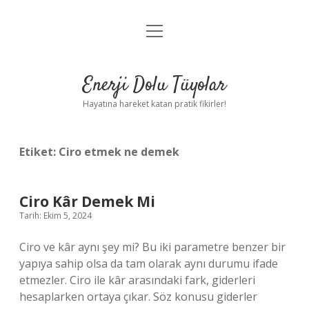
menüyü
Anasayfa
aç
Gizlilik Politikası
Enerji Dolu Tüyolar
Yasal Uyarı
Hayatına hareket katan pratik fikirler!
Hakkımızda
Etiket:
Ciro etmek ne demek
Ciro Kâr Demek Mi
Tarih: Ekim 5, 2024
Ciro ve kâr aynı şey mi? Bu iki parametre benzer bir
yapıya sahip olsa da tam olarak aynı durumu ifade
etmezler. Ciro ile kâr arasındaki fark, giderleri
hesaplarken ortaya çıkar. Söz konusu giderler