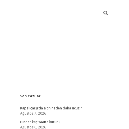
Sidebar
Son Yazılar
ilbet güncel giriş adresi
ilbet mobil giriş
betex
Kapalıçarşı’da altın neden daha ucuz ?
Ağustos 7, 2026
Binder kaç saatte kurur ?
Ağustos 6, 2026