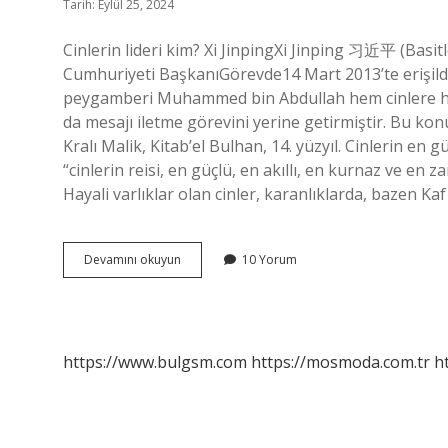
Tarih: Eylül 25, 2024
Cinlerin lideri kim? Xi JinpingXi Jinping 习近平 (Basitl
Cumhuriyeti BaşkanıGörevde14 Mart 2013’te erişildi4
peygamberi Muhammed bin Abdullah hem cinlere hem 
da mesajı iletme görevini yerine getirmiştir. Bu konu
Kralı Malik, Kitab’el Bulhan, 14. yüzyıl. Cinlerin en 
“cinlerin reisi, en güçlü, en akıllı, en kurnaz ve en 
Hayali varlıklar olan cinler, karanlıklarda, bazen K
Cinlerin
Devamını okuyun
10 Yorum
Reisi
Kim
https://www.bulgsm.com
https://mosmoda.com.tr
h