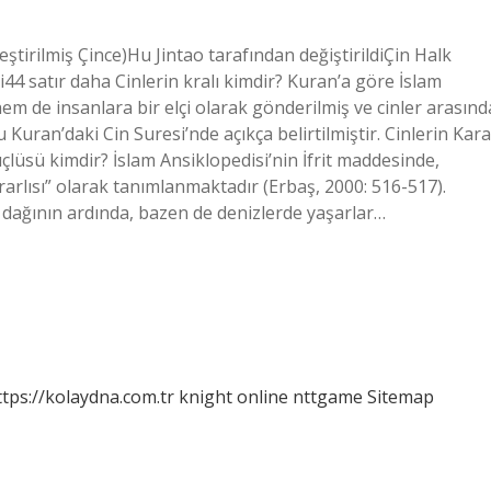
eştirilmiş Çince)Hu Jintao tarafından değiştirildiÇin Halk
4 satır daha Cinlerin kralı kimdir? Kuran’a göre İslam
de insanlara bir elçi olarak gönderilmiş ve cinler arasınd
 Kuran’daki Cin Suresi’nde açıkça belirtilmiştir. Cinlerin Kara
güçlüsü kimdir? İslam Ansiklopedisi’nin İfrit maddesinde,
zararlısı” olarak tanımlanmaktadır (Erbaş, 2000: 516-517).
af dağının ardında, bazen de denizlerde yaşarlar…
ttps://kolaydna.com.tr
knight online
nttgame
Sitemap