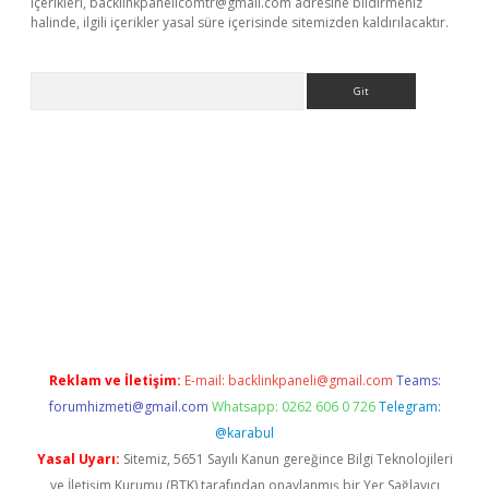
içerikleri,
backlinkpanelicomtr@gmail.com
adresine bildirmeniz
halinde, ilgili içerikler yasal süre içerisinde sitemizden kaldırılacaktır.
Arama
riş
betexper giriş
Reklam ve İletişim:
E-mail:
backlinkpaneli@gmail.com
Teams:
forumhizmeti@gmail.com
Whatsapp: 0262 606 0 726
Telegram:
@karabul
Yasal Uyarı:
Sitemiz, 5651 Sayılı Kanun gereğince Bilgi Teknolojileri
ve İletişim Kurumu (BTK) tarafından onaylanmış bir Yer Sağlayıcı