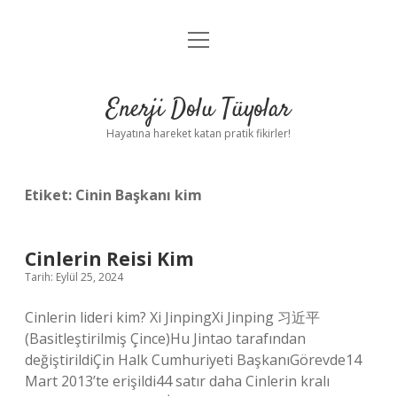
menüyü
Anasayfa
aç
Gizlilik Politikası
Enerji Dolu Tüyolar
Yasal Uyarı
Hayatına hareket katan pratik fikirler!
Hakkımızda
Etiket:
Cinin Başkanı kim
Cinlerin Reisi Kim
Tarih: Eylül 25, 2024
Cinlerin lideri kim? Xi JinpingXi Jinping 习近平
(Basitleştirilmiş Çince)Hu Jintao tarafından
değiştirildiÇin Halk Cumhuriyeti BaşkanıGörevde14
Mart 2013’te erişildi44 satır daha Cinlerin kralı