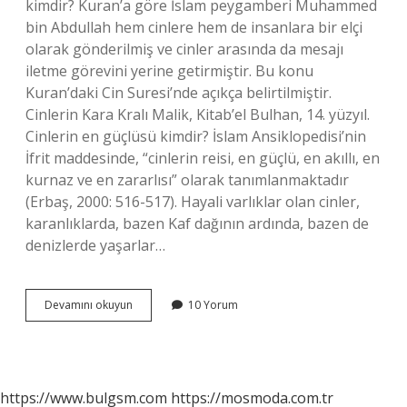
kimdir? Kuran’a göre İslam peygamberi Muhammed
bin Abdullah hem cinlere hem de insanlara bir elçi
olarak gönderilmiş ve cinler arasında da mesajı
iletme görevini yerine getirmiştir. Bu konu
Kuran’daki Cin Suresi’nde açıkça belirtilmiştir.
Cinlerin Kara Kralı Malik, Kitab’el Bulhan, 14. yüzyıl.
Cinlerin en güçlüsü kimdir? İslam Ansiklopedisi’nin
İfrit maddesinde, “cinlerin reisi, en güçlü, en akıllı, en
kurnaz ve en zararlısı” olarak tanımlanmaktadır
(Erbaş, 2000: 516-517). Hayali varlıklar olan cinler,
karanlıklarda, bazen Kaf dağının ardında, bazen de
denizlerde yaşarlar…
Cinlerin
Devamını okuyun
10 Yorum
Reisi
Kim
https://www.bulgsm.com
https://mosmoda.com.tr