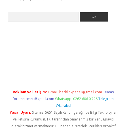
Arama
adresi
ilbet mobil giriş
betexper giriş
Reklam ve İletişim:
E-mail:
backlinkpaneli@gmail.com
Teams:
forumhizmeti@gmail.com
Whatsapp: 0262 606 0 726
Telegram:
@karabul
Yasal Uyarı:
Sitemiz, 5651 Sayılı Kanun gereğince Bilgi Teknolojileri
ve İletişim Kurumu (BTK) tarafından onaylanmış bir Yer Sağlayıcı
olarak hizmet vermektedir. Bu nedenle, sitedeki içerikleri proaktif