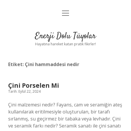
menüyü
Anasayfa
aç
Gizlilik Politikası
Enerji Dolu Tüyolar
Yasal Uyarı
Hayatına hareket katan pratik fikirler!
Hakkımızda
Etiket:
Çini hammaddesi nedir
Çini Porselen Mi
Tarih: Eylül 22, 2024
Çini malzemesi nedir? Fayans, cam ve seramiğin ateş
kullanılarak eritilmesiyle oluşturulan, bir tarafı
sırlanmış, su geçirmez bir tabaka veya levhadır. Çini
ve seramik farkı nedir? Seramik sanatı ile çini sanatı