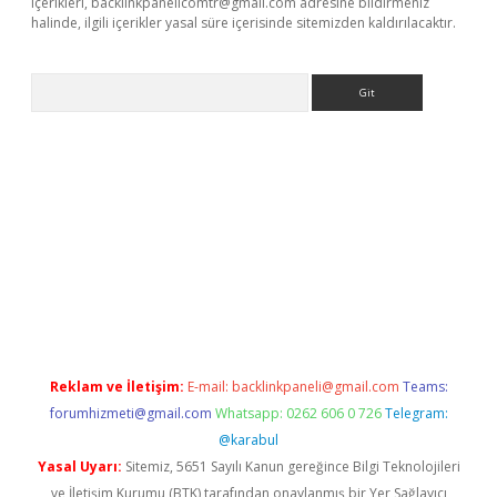
içerikleri,
backlinkpanelicomtr@gmail.com
adresine bildirmeniz
halinde, ilgili içerikler yasal süre içerisinde sitemizden kaldırılacaktır.
Arama
giriş
betexper giriş
Reklam ve İletişim:
E-mail:
backlinkpaneli@gmail.com
Teams:
forumhizmeti@gmail.com
Whatsapp: 0262 606 0 726
Telegram:
@karabul
Yasal Uyarı:
Sitemiz, 5651 Sayılı Kanun gereğince Bilgi Teknolojileri
ve İletişim Kurumu (BTK) tarafından onaylanmış bir Yer Sağlayıcı