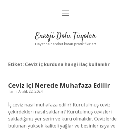
menüyü
Anasayfa
aç
Gizlilik Politikası
Enerji Dolu Tüyolar
Yasal Uyarı
Hayatına hareket katan pratik fikirler!
Hakkımızda
Etiket:
Ceviz iç kurduna hangi ilaç kullanılır
Ceviz Içi Nerede Muhafaza Edilir
Tarih: Aralık 22, 2024
İç ceviz nasıl muhafaza edilir? Kurutulmuş ceviz
çekirdekleri nasıl saklanır? Kurutulmuş cevizleri
sakladığınız yer serin ve kuru olmalıdır. Cevizlerde
bulunan yüksek kaliteli yağlar ve besinler ısıya ve