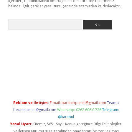
içerikleri,
backlinkpanelicomtr@gmail.com
adresine bildirmeniz
halinde, ilgili içerikler yasal süre içerisinde sitemizden kaldırılacaktır.
Arama
giriş
betexper giriş
Reklam ve İletişim:
E-mail:
backlinkpaneli@gmail.com
Teams:
forumhizmeti@gmail.com
Whatsapp: 0262 606 0 726
Telegram:
@karabul
Yasal Uyarı:
Sitemiz, 5651 Sayılı Kanun gereğince Bilgi Teknolojileri
ve İletişim Kurumu (BTK) tarafından onaylanmış bir Yer Sağlayıcı