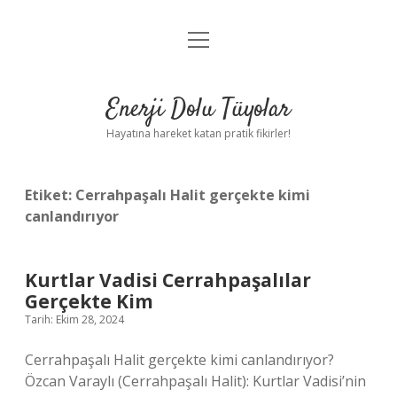
menüyü
Anasayfa
aç
Gizlilik Politikası
Enerji Dolu Tüyolar
Yasal Uyarı
Hayatına hareket katan pratik fikirler!
Hakkımızda
Etiket:
Cerrahpaşalı Halit gerçekte kimi
canlandırıyor
Kurtlar Vadisi Cerrahpaşalılar
Gerçekte Kim
Tarih: Ekim 28, 2024
Cerrahpaşalı Halit gerçekte kimi canlandırıyor?
Özcan Varaylı (Cerrahpaşalı Halit): Kurtlar Vadisi’nin