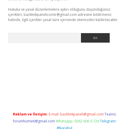
Hukuka ve yasal düzenlemelere aykırı olduğunu düşündüğünüz
içerikleri,
backlinkpanelicomtr@gmail.com
adresine bildirmeniz
halinde, ilgili içerikler yasal süre içerisinde sitemizden kaldırılacaktır.
Arama
iriş
betexper giriş
Reklam ve İletişim:
E-mail:
backlinkpaneli@gmail.com
Teams:
forumhizmeti@gmail.com
Whatsapp: 0262 606 0 726
Telegram:
@karabul