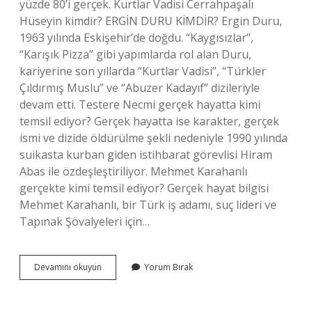
yüzde 80’i gerçek. Kurtlar Vadisi Cerrahpaşalı
Hüseyin kimdir? ERGİN DURU KİMDİR? Ergin Duru,
1963 yılında Eskişehir’de doğdu. “Kaygısızlar”,
“Karışık Pizza” gibi yapımlarda rol alan Duru,
kariyerine son yıllarda “Kurtlar Vadisi”, “Türkler
Çıldırmış Muslu” ve “Abuzer Kadayıf” dizileriyle
devam etti. Testere Necmi gerçek hayatta kimi
temsil ediyor? Gerçek hayatta ise karakter, gerçek
ismi ve dizide öldürülme şekli nedeniyle 1990 yılında
suikasta kurban giden istihbarat görevlisi Hiram
Abas ile özdeşleştiriliyor. Mehmet Karahanlı
gerçekte kimi temsil ediyor? Gerçek hayat bilgisi
Mehmet Karahanlı, bir Türk iş adamı, suç lideri ve
Tapınak Şövalyeleri için…
Kurtlar
Devamını okuyun
Yorum Bırak
Vadisi
Cerrahpaşalılar
Gerçekte