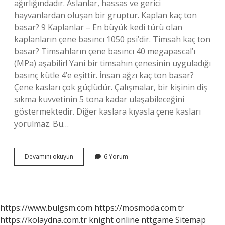
ağırlığındadır. Aslanlar, hassas ve gerici
hayvanlardan oluşan bir gruptur. Kaplan kaç ton
basar? 9 Kaplanlar – En büyük kedi türü olan
kaplanların çene basıncı 1050 psi’dir. Timsah kaç ton
basar? Timsahların çene basıncı 40 megapascal’ı
(MPa) aşabilir! Yani bir timsahın çenesinin uyguladığı
basınç kütle 4’e eşittir. İnsan ağzı kaç ton basar?
Çene kasları çok güçlüdür. Çalışmalar, bir kişinin diş
sıkma kuvvetinin 5 tona kadar ulaşabileceğini
göstermektedir. Diğer kaslara kıyasla çene kasları
yorulmaz. Bu…
Aslan
Devamını okuyun
6 Yorum
Kaç
Ton
Basar
https://www.bulgsm.com
https://mosmoda.com.tr
https://kolaydna.com.tr
knight online
nttgame
Sitemap