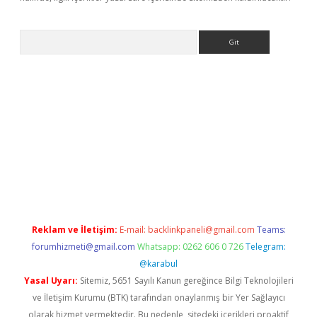
Arama
riş
betexper giriş
Reklam ve İletişim:
E-mail:
backlinkpaneli@gmail.com
Teams:
forumhizmeti@gmail.com
Whatsapp: 0262 606 0 726
Telegram:
@karabul
Yasal Uyarı:
Sitemiz, 5651 Sayılı Kanun gereğince Bilgi Teknolojileri
ve İletişim Kurumu (BTK) tarafından onaylanmış bir Yer Sağlayıcı
olarak hizmet vermektedir. Bu nedenle, sitedeki içerikleri proaktif