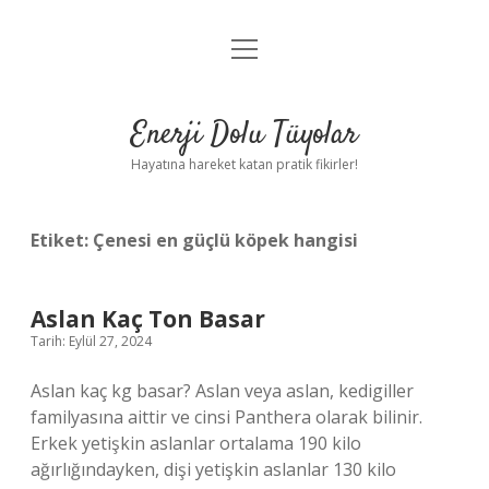
menüyü
Anasayfa
aç
Gizlilik Politikası
Enerji Dolu Tüyolar
Yasal Uyarı
Hayatına hareket katan pratik fikirler!
Hakkımızda
Etiket:
Çenesi en güçlü köpek hangisi
Aslan Kaç Ton Basar
Tarih: Eylül 27, 2024
Aslan kaç kg basar? Aslan veya aslan, kedigiller
familyasına aittir ve cinsi Panthera olarak bilinir.
Erkek yetişkin aslanlar ortalama 190 kilo
ağırlığındayken, dişi yetişkin aslanlar 130 kilo