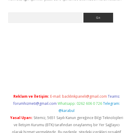
Arama
riş
betexper giriş
Reklam ve İletişim:
E-mail:
backlinkpaneli@gmail.com
Teams:
forumhizmeti@gmail.com
Whatsapp: 0262 606 0 726
Telegram:
@karabul
Yasal Uyarı:
Sitemiz, 5651 Sayılı Kanun gereğince Bilgi Teknolojileri
ve İletişim Kurumu (BTK) tarafından onaylanmış bir Yer Sağlayıcı
olarak hizmet vermektedir. Bu nedenle, sitedeki içerikleri proaktif