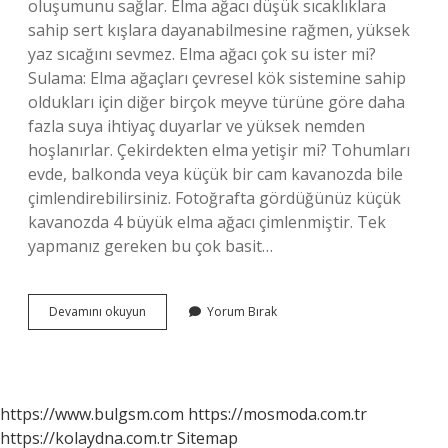
oluşumunu sağlar. Elma ağacı düşük sıcaklıklara
sahip sert kışlara dayanabilmesine rağmen, yüksek
yaz sıcağını sevmez. Elma ağacı çok su ister mi?
Sulama: Elma ağaçları çevresel kök sistemine sahip
oldukları için diğer birçok meyve türüne göre daha
fazla suya ihtiyaç duyarlar ve yüksek nemden
hoşlanırlar. Çekirdekten elma yetişir mi? Tohumları
evde, balkonda veya küçük bir cam kavanozda bile
çimlendirebilirsiniz. Fotoğrafta gördüğünüz küçük
kavanozda 4 büyük elma ağacı çimlenmiştir. Tek
yapmanız gereken bu çok basit…
Elma
Devamını okuyun
Yorum Bırak
Nasıl
Yetiştirilir
https://www.bulgsm.com
https://mosmoda.com.tr
https://kolaydna.com.tr
Sitemap