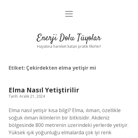
menüyü
Anasayfa
aç
Gizlilik Politikası
Enerji Dolu Tüyolar
Yasal Uyarı
Hayatına hareket katan pratik fikirler!
Hakkımızda
Etiket:
Çekirdekten elma yetişir mi
Elma Nasıl Yetiştirilir
Tarih: Aralık 21, 2024
Elma nasıl yetişir kısa bilgi? Elma, ılıman, özellikle
soğuk ılıman iklimlerin bir bitkisidir. Akdeniz
bölgesinde 800 metrenin üzerindeki yerlerde yetişir.
Yüksek ışık yoğunluğu elmalarda çok iyi renk