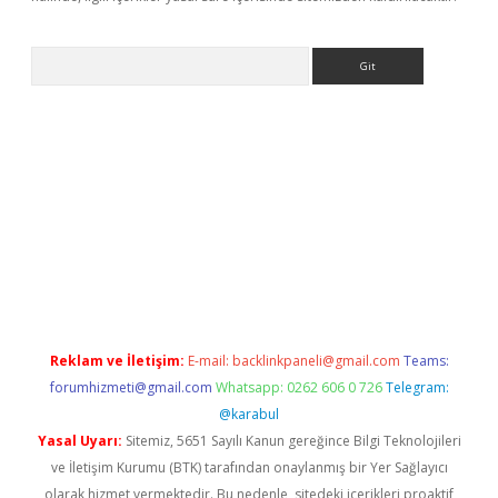
Arama
riş
betexper giriş
Reklam ve İletişim:
E-mail:
backlinkpaneli@gmail.com
Teams:
forumhizmeti@gmail.com
Whatsapp: 0262 606 0 726
Telegram:
@karabul
Yasal Uyarı:
Sitemiz, 5651 Sayılı Kanun gereğince Bilgi Teknolojileri
ve İletişim Kurumu (BTK) tarafından onaylanmış bir Yer Sağlayıcı
olarak hizmet vermektedir. Bu nedenle, sitedeki içerikleri proaktif