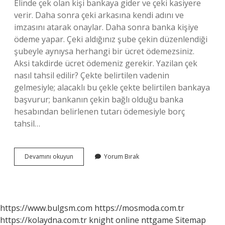
Elinde çek olan kişi bankaya gider ve çeki kasiyere
verir. Daha sonra çeki arkasına kendi adını ve
imzasını atarak onaylar. Daha sonra banka kişiye
ödeme yapar. Çeki aldığınız şube çekin düzenlendiği
şubeyle aynıysa herhangi bir ücret ödemezsiniz.
Aksi takdirde ücret ödemeniz gerekir. Yazilan çek
nasıl tahsil edilir? Çekte belirtilen vadenin
gelmesiyle; alacaklı bu çekle çekte belirtilen bankaya
başvurur; bankanın çekin bağlı olduğu banka
hesabından belirlenen tutarı ödemesiyle borç
tahsil…
Çek
Devamını okuyun
Yorum Bırak
Alındıktan
Sonra
Ne
Yapılır
https://www.bulgsm.com
https://mosmoda.com.tr
https://kolaydna.com.tr
knight online
nttgame
Sitemap