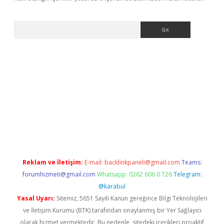
Arama
riş
betexper giriş
Reklam ve İletişim:
E-mail:
backlinkpaneli@gmail.com
Teams:
forumhizmeti@gmail.com
Whatsapp: 0262 606 0 726
Telegram:
@karabul
Yasal Uyarı:
Sitemiz, 5651 Sayılı Kanun gereğince Bilgi Teknolojileri
ve İletişim Kurumu (BTK) tarafından onaylanmış bir Yer Sağlayıcı
olarak hizmet vermektedir. Bu nedenle, sitedeki içerikleri proaktif