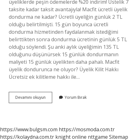
üyeliklerde peşin ödemelerde %20 indirim! Üstelik 7
taksite kadar taksit avantajıyla! Macfit ücretli üyelik
dondurma ne kadar? Ücretli üyeliğin günlük 2 TL
olduğu belirtilmişti. 15 gün boyunca ücretli
dondurma hizmetinden faydalanmak istediğimi
belirttikten sonra dondurma ücretinin günlük 5 TL
olduğu söylendi. Şu anki aylık üyeliğimin 135 TL
olduğunu düşünürsek 15 günlük dondurmanın
maliyeti 15 günlük üyelikten daha pahalı. Macfit
üyelik dondurunca ne oluyor? Üyelik Kilit Hakkı
Ücretsiz ek kilitleme hakkı ile…
Macfit
Devamını okuyun
Yorum Bırak
Yıllık
Üyelik
Iptal
Edilir
Mi
https://www.bulgsm.com
https://mosmoda.com.tr
https://kolaydna.com.tr
knight online
nttgame
Sitemap