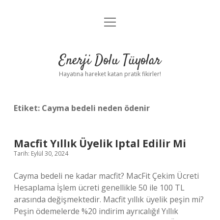
menüyü
Anasayfa
aç
Gizlilik Politikası
Enerji Dolu Tüyolar
Yasal Uyarı
Hayatına hareket katan pratik fikirler!
Hakkımızda
Etiket:
Cayma bedeli neden ödenir
Macfit Yıllık Üyelik Iptal Edilir Mi
Tarih: Eylül 30, 2024
Cayma bedeli ne kadar macfit? MacFit Çekim Ücreti
Hesaplama İşlem ücreti genellikle 50 ile 100 TL
arasında değişmektedir. Macfit yıllık üyelik peşin mi?
Peşin ödemelerde %20 indirim ayrıcalığı! Yıllık