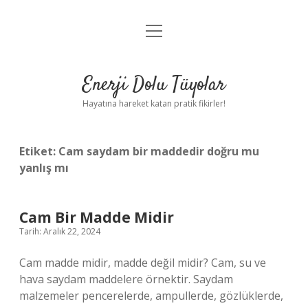
menüyü
Anasayfa
aç
Gizlilik Politikası
Enerji Dolu Tüyolar
Yasal Uyarı
Hayatına hareket katan pratik fikirler!
Hakkımızda
Etiket:
Cam saydam bir maddedir doğru mu
yanlış mı
Cam Bir Madde Midir
Tarih: Aralık 22, 2024
Cam madde midir, madde değil midir? Cam, su ve
hava saydam maddelere örnektir. Saydam
malzemeler pencerelerde, ampullerde, gözlüklerde,