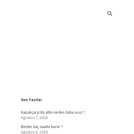
Sidebar
Son Yazılar
ilbet güncel giriş adresi
ilbet mobil giriş
betexp
Kapalıçarşı’da altın neden daha ucuz ?
Ağustos 7, 2026
Binder kaç saatte kurur ?
Ağustos 6, 2026