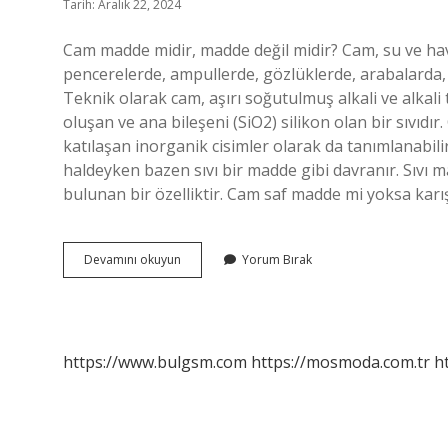
Tarih: Aralık 22, 2024
Cam madde midir, madde değil midir? Cam, su ve h
pencerelerde, ampullerde, gözlüklerde, arabalarda,
Teknik olarak cam, aşırı soğutulmuş alkali ve alkali 
oluşan ve ana bileşeni (SiO2) silikon olan bir sıvıdı
katılaşan inorganik cisimler olarak da tanımlanabil
haldeyken bazen sıvı bir madde gibi davranır. Sıvı m
bulunan bir özelliktir. Cam saf madde mi yoksa kar
Cam
Devamını okuyun
Yorum Bırak
Bir
Madde
Midir
https://www.bulgsm.com
https://mosmoda.com.tr
h