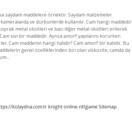
ava saydam maddelere örnektir. Saydam malzemeler
 kameralarda ve dürbünlerde kullanılır. Cam hangi maddedir
toprak metal oksitleri ve bazı diğer metal oksitleri eriterek
r. Cam sıvı bir maddedir. Ayrıca amorf yapılarını korurken
irler. Cam maddenin hangi halidir? Cam amorf bir katıdır. Bu
addelerin genel özelliklerinden biri olan viskozite, camda da
ışım…
ttps://kolaydna.com.tr
knight online
nttgame
Sitemap