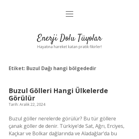
menüyü
Anasayfa
aç
Gizlilik Politikası
Enerji Dolu Tüyolar
Yasal Uyarı
Hayatına hareket katan pratik fikirler!
Hakkımızda
Etiket:
Buzul Dağı hangi bölgededir
Buzul Gölleri Hangi Ülkelerde
Görülür
Tarih: Aralık 22, 2024
Buzul göller nerelerde görülür? Bu tür göllere
çanak göller de denir. Türkiye’de Sat, Ağrı, Erciyes,
Kaçkar ve Bolkar dağlarında ve Aladağlar’da bu