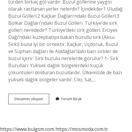
türden birkaç göl vardır. Buzul göllerine yaygın
olarak rastlanan yerler nelerdir? İçindekiler1 Uludağ
Buzul Gölleri.2 Kaçkar Dağları’ndaki Buzul Gölleri.3
Bolkar Dağları’ndaki Buzul Gölleri. Türkiye’de sirk
gölleri nerededir? Türkiye’deki sirk gölleri: Erciyes
Dağı’ndaki kuzeybatıya bakan buzullu sirk (Aksu
Sirki) buna iyi bir örnektir. Kaçkar, Üçdoruk, Buzul
ve Süphan dağları ile Aladağlar’daki bazı sirkler de
buzul içerir. Sirk buzulu nerelerde görülür? 1- Sirk
Buzulları: Yüksek dağlık bölgelerdeki küçük
çöküntüleri dolduran buzullardır. Ülkemizde de bazı
yüksek dağlık bölgeler vardır. Cilo, Sat,…
Buzul
Devamını okuyun
Yorum Bırak
Gölleri
Hangi
Ülkelerde
Görülür
https://www.bulgsm.com
https://mosmoda.com.tr