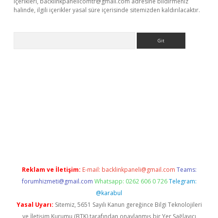
içerikleri,
backlinkpanelicomtr@gmail.com
adresine bildirmeniz
halinde, ilgili içerikler yasal süre içerisinde sitemizden kaldırılacaktır.
Arama
riş
betexper giriş
Reklam ve İletişim:
E-mail:
backlinkpaneli@gmail.com
Teams:
forumhizmeti@gmail.com
Whatsapp: 0262 606 0 726
Telegram:
@karabul
Yasal Uyarı:
Sitemiz, 5651 Sayılı Kanun gereğince Bilgi Teknolojileri
ve İletişim Kurumu (BTK) tarafından onaylanmış bir Yer Sağlayıcı