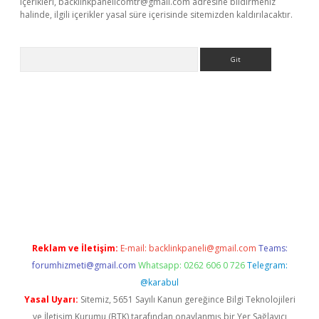
içerikleri,
backlinkpanelicomtr@gmail.com
adresine bildirmeniz
halinde, ilgili içerikler yasal süre içerisinde sitemizden kaldırılacaktır.
Arama
t güncel giriş adresi
ilbet mobil giriş
betexper giriş
Reklam ve İletişim:
E-mail:
backlinkpaneli@gmail.com
Teams:
forumhizmeti@gmail.com
Whatsapp: 0262 606 0 726
Telegram:
@karabul
Yasal Uyarı:
Sitemiz, 5651 Sayılı Kanun gereğince Bilgi Teknolojileri
ve İletişim Kurumu (BTK) tarafından onaylanmış bir Yer Sağlayıcı