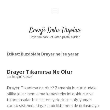
menüyü
Anasayfa
aç
Gizlilik Politikası
Enerji Dolu Tüyolar
Yasal Uyarı
Hayatına hareket katan pratik fikirler!
Hakkımızda
Etiket:
Buzdolabı Drayer ne ise yarar
Drayer Tıkanırsa Ne Olur
Tarih: Eylül 7, 2024
Drayer Tikanirsa ne olur? Zamanla kurutucudaki
silika jeller nem alma kapasitelerini doldurur ve
tıkanmasalar bile sistem yeterince soğuyamaz
çünkü sistemdeki gazla birlikte nem de dolaşmaya