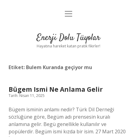
menüyü
Anasayfa
aç
Gizlilik Politikası
Enerji Dolu Tüyolar
Yasal Uyarı
Hayatına hareket katan pratik fikirler!
Hakkımızda
Etiket:
Bulem Kuranda geçiyor mu
Bügem Ismi Ne Anlama Gelir
Tarih: Nisan 11, 2025
Bügem isminin anlamı nedir? Türk Dil Derneği
sözlüğüne göre, Begüm adı prensesin kuralı
anlamına gelir. Begü genellikle kullanılır ve
popülerdir. Begüm ismi kızda bir isim. 27 Mart 2020