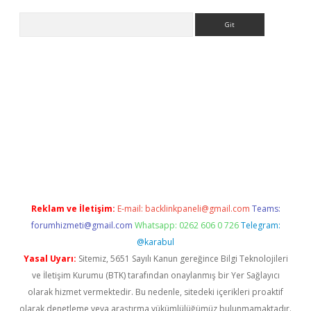
Arama
iriş
betexper giriş
Reklam ve İletişim:
E-mail:
backlinkpaneli@gmail.com
Teams:
forumhizmeti@gmail.com
Whatsapp: 0262 606 0 726
Telegram:
@karabul
Yasal Uyarı:
Sitemiz, 5651 Sayılı Kanun gereğince Bilgi Teknolojileri
ve İletişim Kurumu (BTK) tarafından onaylanmış bir Yer Sağlayıcı
olarak hizmet vermektedir. Bu nedenle, sitedeki içerikleri proaktif
olarak denetleme veya araştırma yükümlülüğümüz bulunmamaktadır.