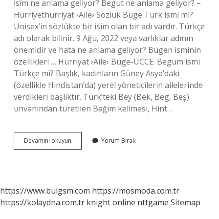
İsim ne anlama geliyor? Begut ne anlama geliyor? –
Hürriyethürriyat ›Aile› Sözlük Büge Türk ismi mi?
Unisex’in sözlükte bir isim olan bir adı vardır. Türkçe
adı olarak bilinir. 9 Ağu, 2022 veya varlıklar adının
önemidir ve hata ne anlama geliyor? Bügen isminin
özellikleri … Hürriyat ›Aile› Buge-UCCE. Begum ismi
Türkçe mi? Başlık, kadınların Güney Asya’daki
(özellikle Hindistan’da) yerel yöneticilerin ailelerinde
verdikleri başlıktır. Türk’teki Bey (Bek, Beg, Beş)
unvanından türetilen Bağim kelimesi, Hint…
Bügem
Devamını okuyun
Yorum Bırak
Ismi
Ne
Anlama
Gelir
https://www.bulgsm.com
https://mosmoda.com.tr
https://kolaydna.com.tr
knight online
nttgame
Sitemap