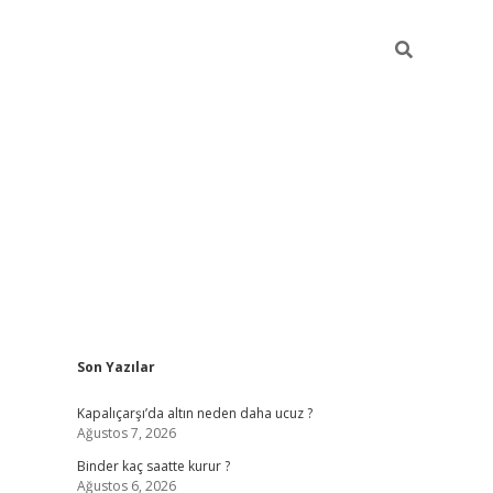
Sidebar
Son Yazılar
ilbet güncel giriş adresi
ilbet mobil giriş
betex
Kapalıçarşı’da altın neden daha ucuz ?
Ağustos 7, 2026
Binder kaç saatte kurur ?
Ağustos 6, 2026