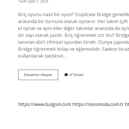
Tarih: Eylül 7, 2024
Briç oyunu nasıl bir oyun? Duplicate Bridge genellikl
arasında bir turnuva olarak oynanır. Her takım (çift
el oynar ve aynı eller diğer takımlar arasında da oy
bir sayı olarak yazılır. Briç öğrenmek zor mu? Brid
tanınan dört zihinsel spordan biridir. Dünya çapınd
Bridge öğrenmek kolay ve eğlencelidir. Sadece biraz 
kullanılarak taktiksel…
Briç
Devamını okuyun
6 Yorum
Nasıl
Bir
Oyun
https://www.bulgsm.com
https://mosmoda.com.tr
h