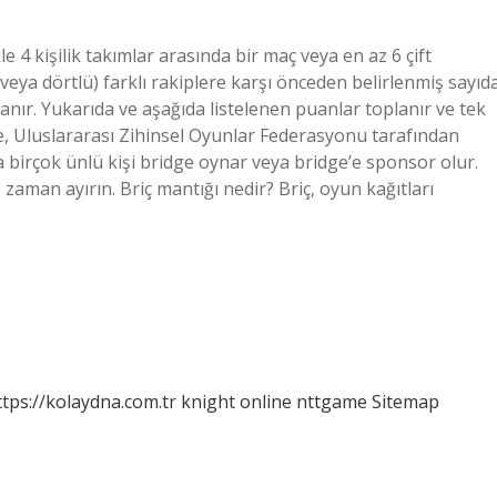
e 4 kişilik takımlar arasında bir maç veya en az 6 çift
 veya dörtlü) farklı rakiplere karşı önceden belirlenmiş sayıd
nanır. Yukarıda ve aşağıda listelenen puanlar toplanır ve tek
ge, Uluslararası Zihinsel Oyunlar Federasyonu tarafından
a birçok ünlü kişi bridge oynar veya bridge’e sponsor olur.
zaman ayırın. Briç mantığı nedir? Briç, oyun kağıtları
ttps://kolaydna.com.tr
knight online
nttgame
Sitemap