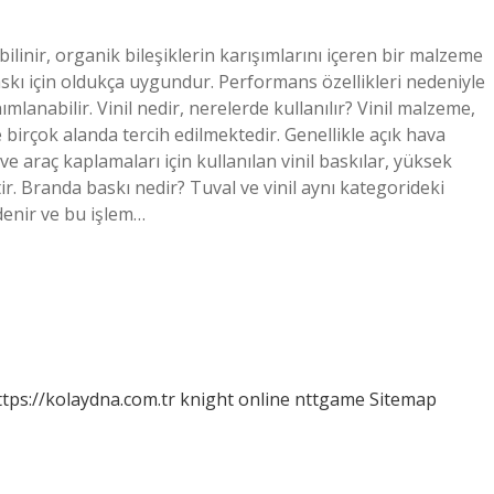
ilinir, organik bileşiklerin karışımlarını içeren bir malzeme
askı için oldukça uygundur. Performans özellikleri nedeniyle
mlanabilir. Vinil nedir, nerelerde kullanılır? Vinil malzeme,
 birçok alanda tercih edilmektedir. Genellikle açık hava
 ve araç kaplamaları için kullanılan vinil baskılar, yüksek
tir. Branda baskı nedir? Tuval ve vinil aynı kategorideki
denir ve bu işlem…
ttps://kolaydna.com.tr
knight online
nttgame
Sitemap