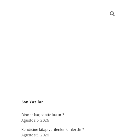
Sidebar
Son Yazılar
ilbet güncel giriş adresi
ilbet mobil giriş
betexp
Binder kaç saatte kurur ?
Ağustos 6, 2026
Kendisine kitap verilenler kimlerdir ?
Ağustos 5, 2026