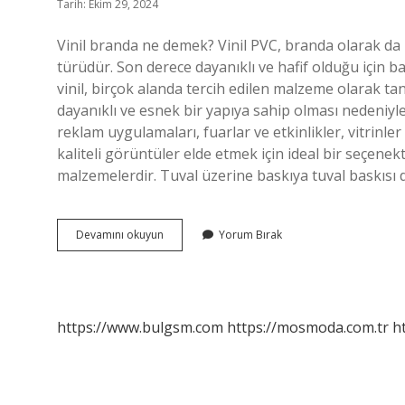
Tarih: Ekim 29, 2024
Vinil branda ne demek? Vinil PVC, branda olarak da b
türüdür. Son derece dayanıklı ve hafif olduğu için b
vinil, birçok alanda tercih edilen malzeme olarak tanı
dayanıklı ve esnek bir yapıya sahip olması nedeniyle
reklam uygulamaları, fuarlar ve etkinlikler, vitrinler
kaliteli görüntüler elde etmek için ideal bir seçenek
malzemelerdir. Tuval üzerine baskıya tuval baskısı 
Vinil
Devamını okuyun
Yorum Bırak
Branda
Baskı
Nedir
https://www.bulgsm.com
https://mosmoda.com.tr
h