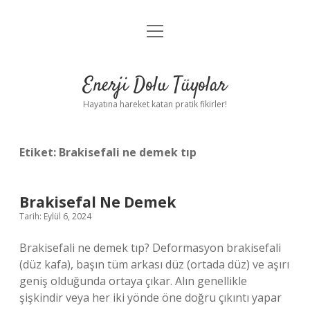
menüyü
Anasayfa
aç
Gizlilik Politikası
Enerji Dolu Tüyolar
Yasal Uyarı
Hayatına hareket katan pratik fikirler!
Hakkımızda
Etiket:
Brakisefali ne demek tıp
Brakisefal Ne Demek
Tarih: Eylül 6, 2024
Brakisefali ne demek tıp? Deformasyon brakisefali
(düz kafa), başın tüm arkası düz (ortada düz) ve aşırı
geniş olduğunda ortaya çıkar. Alın genellikle
şişkindir veya her iki yönde öne doğru çıkıntı yapar