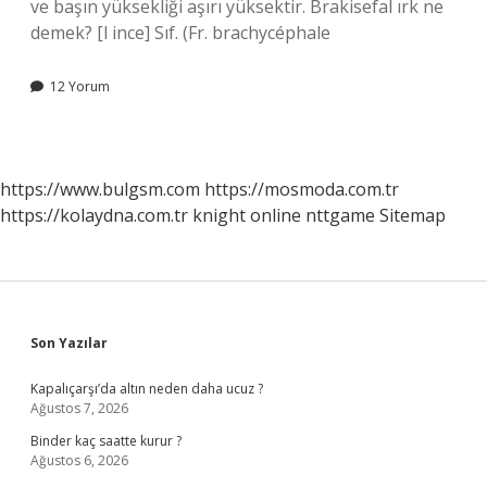
ve başın yüksekliği aşırı yüksektir. Brakisefal ırk ne
demek? [l ince] Sıf. (Fr. brachycéphale
12 Yorum
https://www.bulgsm.com
https://mosmoda.com.tr
https://kolaydna.com.tr
knight online
nttgame
Sitemap
Sidebar
Son Yazılar
Kapalıçarşı’da altın neden daha ucuz ?
Ağustos 7, 2026
Binder kaç saatte kurur ?
Ağustos 6, 2026