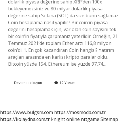
dolarlık piyasa değerine sahip XRP’den 100x
bekleyemezsiniz ve 80 milyar dolarlık piyasa
değerine sahip Solana (SOL) da size bunu sağlamaz.
Coin hesaplama nasıl yapılır? Bir coin’in piyasa
değerini hesaplamak için, var olan coin sayısını tek
bir coin’in fiyatıyla çarpmanız yeterlidir. Örneğin, 21
Temmuz 2021’de toplam Ether arzı 116,8 milyon
coin’di. 1. En çok kazandıran Coin hangisi? Yatırım
araçları arasında en karlısı kripto paralar oldu.
Bitcoin yüzde 154, Ethereum ise yüzde 97,74…
100X
Devamını okuyun
12 Yorum
Yüzde
Kaç
https://www.bulgsm.com
https://mosmoda.com.tr
https://kolaydna.com.tr
knight online
nttgame
Sitemap