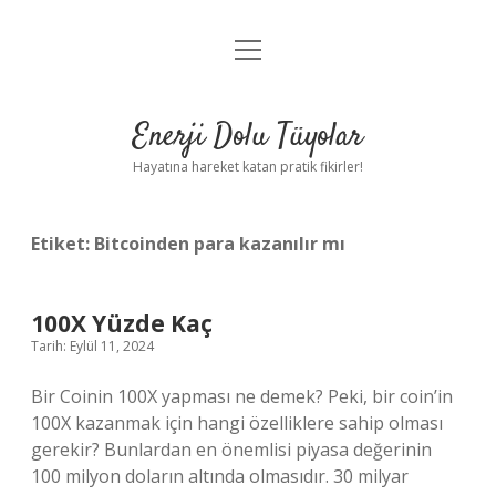
menüyü
Anasayfa
aç
Gizlilik Politikası
Enerji Dolu Tüyolar
Yasal Uyarı
Hayatına hareket katan pratik fikirler!
Hakkımızda
Etiket:
Bitcoinden para kazanılır mı
100X Yüzde Kaç
Tarih: Eylül 11, 2024
Bir Coinin 100X yapması ne demek? Peki, bir coin’in
100X kazanmak için hangi özelliklere sahip olması
gerekir? Bunlardan en önemlisi piyasa değerinin
100 milyon doların altında olmasıdır. 30 milyar