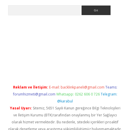
Arama
iriş
betexper giriş
Reklam ve İletişim:
E-mail:
backlinkpaneli@gmail.com
Teams:
forumhizmeti@gmail.com
Whatsapp: 0262 606 0 726
Telegram:
@karabul
Yasal Uyarı:
Sitemiz, 5651 Sayılı Kanun gereğince Bilgi Teknolojileri
ve İletişim Kurumu (BTK) tarafından onaylanmış bir Yer Sağlayıcı
olarak hizmet vermektedir. Bu nedenle, sitedeki içerikleri proaktif
olarak denetleme veya araştırma yükümlülüğümüz bulunmamaktadır.