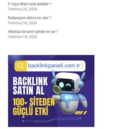
5 Yaşa Allah nasıl anlatılır ?
Temmuz 20, 2026
Radyasyon alınca ne olur ?
Temmuz 18, 2026
Alkolsüz biranın içinde ne var ?
Temmuz 16, 2026