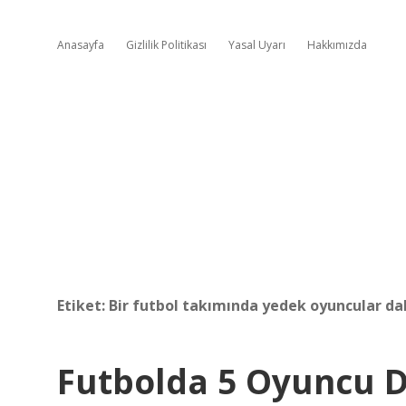
Anasayfa
Gizlilik Politikası
Yasal Uyarı
Hakkımızda
Etiket:
Bir futbol takımında yedek oyuncular dah
Futbolda 5 Oyuncu De