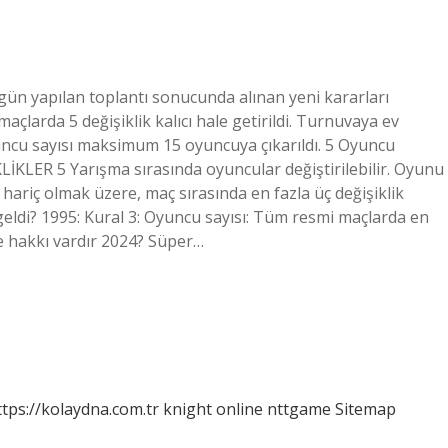
ugün yapılan toplantı sonucunda alınan yeni kararları
larda 5 değişiklik kalıcı hale getirildi. Turnuvaya ev
uncu sayısı maksimum 15 oyuncuya çıkarıldı. 5 Oyuncu
LİKLER 5 Yarışma sırasında oyuncular değiştirilebilir. Oyunu
 hariç olmak üzere, maç sırasında en fazla üç değişiklik
 geldi? 1995: Kural 3: Oyuncu sayısı: Tüm resmi maçlarda en
me hakkı vardır 2024? Süper…
ttps://kolaydna.com.tr
knight online
nttgame
Sitemap