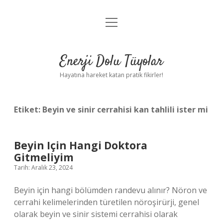
menüyü
Anasayfa
aç
Gizlilik Politikası
Enerji Dolu Tüyolar
Yasal Uyarı
Hayatına hareket katan pratik fikirler!
Hakkımızda
Etiket:
Beyin ve sinir cerrahisi kan tahlili ister mi
Beyin Için Hangi Doktora
Gitmeliyim
Tarih: Aralık 23, 2024
Beyin için hangi bölümden randevu alınır? Nöron ve
cerrahi kelimelerinden türetilen nöroşirürji, genel
olarak beyin ve sinir sistemi cerrahisi olarak