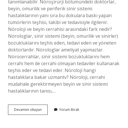
tanımlanabilir. Nöroşirürji bölümündeki doktorlar,
beyin, omurilik ve periferik sinir sistemi
hastalıklarının yanı sıra bu dokulara baskı yapan
tümörlerin teşhisi, takibi ve tedavisiyle ilgilenir.
Nöroloji ve beyin cerrahisi arasındaki fark nedir?
Nörologlar, sinir sistemi (beyin, omurilik ve sinirler)
bozukluklarını teşhis eden, tedavi eden ve yöneten
doktorlardır. Nörologlar ameliyat yapmazlar.
Nörocerrahlar, sinir sistemi bozukluklarını hem
cerrahi hem de cerrahi olmayan tedaviler kullanarak
teşhis eder ve tedavi eder. Nöroloji hangi
hastalıklara bakar uzmantv? Nöroloji, cerrahi
müdahale gerektirmeyen beyin ve sinir sistemi
hastalıklarının tanısı,…
Beyin
Devamını okuyun
Yorum Bırak
Için
Hangi
Doktora