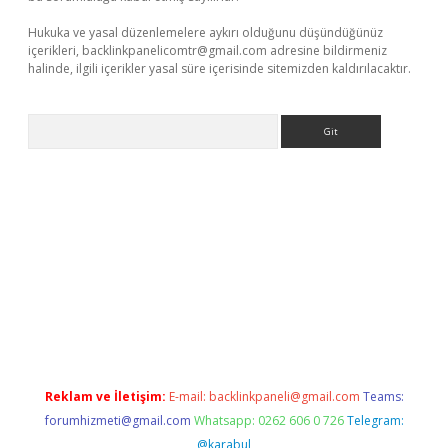
Hukuka ve yasal düzenlemelere aykırı olduğunu düşündüğünüz
içerikleri,
backlinkpanelicomtr@gmail.com
adresine bildirmeniz
halinde, ilgili içerikler yasal süre içerisinde sitemizden kaldırılacaktır.
Arama
iriş
betexper giriş
Reklam ve İletişim:
E-mail:
backlinkpaneli@gmail.com
Teams:
forumhizmeti@gmail.com
Whatsapp: 0262 606 0 726
Telegram:
@karabul