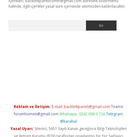
içerikleri,
backlinkpanelicomtr@gmail.com
adresine bildirmeniz
halinde, ilgili içerikler yasal süre içerisinde sitemizden kaldırılacaktır.
Arama
riş
betexper giriş
Reklam ve İletişim:
E-mail:
backlinkpaneli@gmail.com
Teams:
forumhizmeti@gmail.com
Whatsapp: 0262 606 0 726
Telegram:
@karabul
Yasal Uyarı:
Sitemiz, 5651 Sayılı Kanun gereğince Bilgi Teknolojileri
ve İletişim Kurumu (BTK) tarafından onaylanmış bir Yer Sağlayıcı