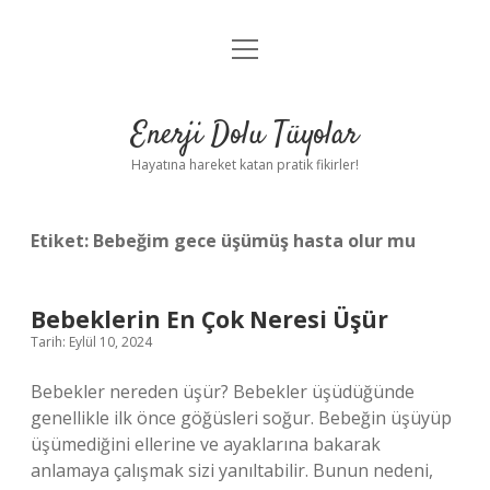
menüyü
Anasayfa
aç
Gizlilik Politikası
Enerji Dolu Tüyolar
Yasal Uyarı
Hayatına hareket katan pratik fikirler!
Hakkımızda
Etiket:
Bebeğim gece üşümüş hasta olur mu
Bebeklerin En Çok Neresi Üşür
Tarih: Eylül 10, 2024
Bebekler nereden üşür? Bebekler üşüdüğünde
genellikle ilk önce göğüsleri soğur. Bebeğin üşüyüp
üşümediğini ellerine ve ayaklarına bakarak
anlamaya çalışmak sizi yanıltabilir. Bunun nedeni,