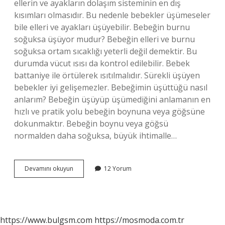
ellerin ve ayakların dolaşım sisteminin en dış
kısımları olmasıdır. Bu nedenle bebekler üşümeseler
bile elleri ve ayakları üşüyebilir. Bebeğin burnu
soğuksa üşüyor mudur? Bebeğin elleri ve burnu
soğuksa ortam sıcaklığı yeterli değil demektir. Bu
durumda vücut ısısı da kontrol edilebilir. Bebek
battaniye ile örtülerek ısıtılmalıdır. Sürekli üşüyen
bebekler iyi gelişemezler. Bebeğimin üşüttüğü nasıl
anlarım? Bebeğin üşüyüp üşümediğini anlamanın en
hızlı ve pratik yolu bebeğin boynuna veya göğsüne
dokunmaktır. Bebeğin boynu veya göğsü
normalden daha soğuksa, büyük ihtimalle…
Bebeklerin
Devamını okuyun
12 Yorum
En
Çok
Neresi
Üşür
https://www.bulgsm.com
https://mosmoda.com.tr