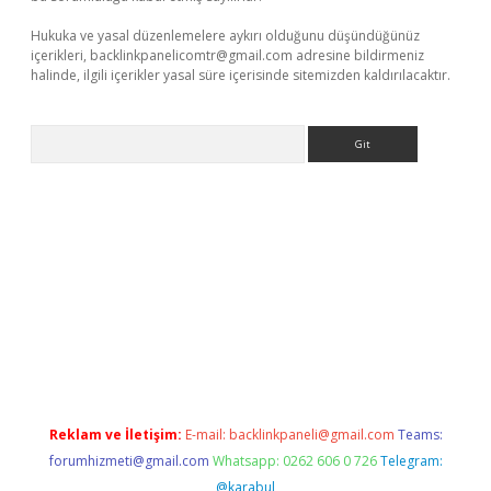
Hukuka ve yasal düzenlemelere aykırı olduğunu düşündüğünüz
içerikleri,
backlinkpanelicomtr@gmail.com
adresine bildirmeniz
halinde, ilgili içerikler yasal süre içerisinde sitemizden kaldırılacaktır.
Arama
iriş
betexper giriş
Reklam ve İletişim:
E-mail:
backlinkpaneli@gmail.com
Teams:
forumhizmeti@gmail.com
Whatsapp: 0262 606 0 726
Telegram:
@karabul