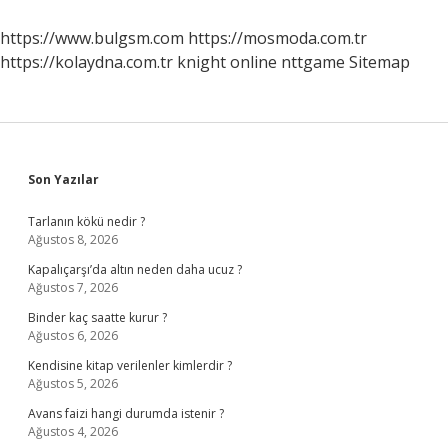
Ne
Kadar
https://www.bulgsm.com
https://mosmoda.com.tr
https://kolaydna.com.tr
knight online
nttgame
Sitemap
Sidebar
Son Yazılar
Tarlanın kökü nedir ?
Ağustos 8, 2026
Kapalıçarşı’da altın neden daha ucuz ?
Ağustos 7, 2026
Binder kaç saatte kurur ?
Ağustos 6, 2026
Kendisine kitap verilenler kimlerdir ?
Ağustos 5, 2026
Avans faizi hangi durumda istenir ?
Ağustos 4, 2026