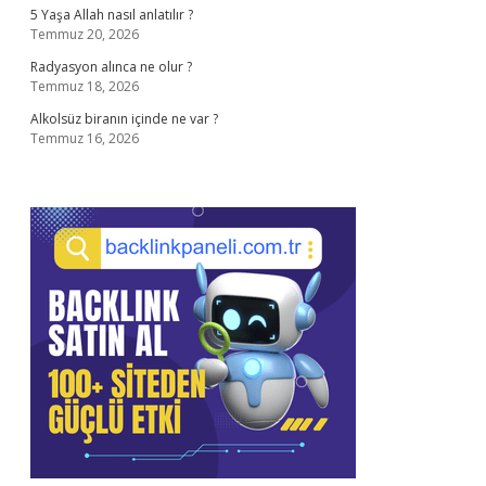
5 Yaşa Allah nasıl anlatılır ?
Temmuz 20, 2026
Radyasyon alınca ne olur ?
Temmuz 18, 2026
Alkolsüz biranın içinde ne var ?
Temmuz 16, 2026