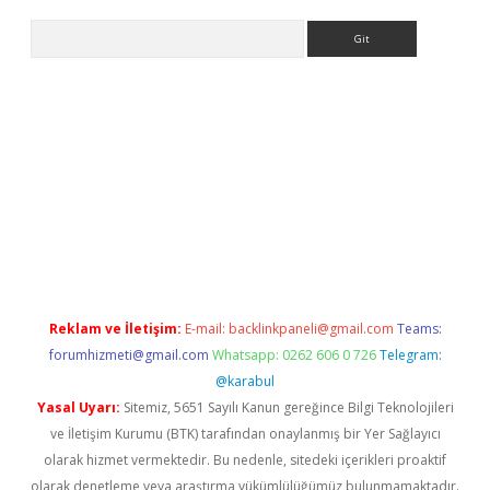
Arama
iriş
betexper giriş
Reklam ve İletişim:
E-mail:
backlinkpaneli@gmail.com
Teams:
forumhizmeti@gmail.com
Whatsapp: 0262 606 0 726
Telegram:
@karabul
Yasal Uyarı:
Sitemiz, 5651 Sayılı Kanun gereğince Bilgi Teknolojileri
ve İletişim Kurumu (BTK) tarafından onaylanmış bir Yer Sağlayıcı
olarak hizmet vermektedir. Bu nedenle, sitedeki içerikleri proaktif
olarak denetleme veya araştırma yükümlülüğümüz bulunmamaktadır.