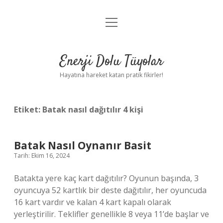
menüyü
Anasayfa
aç
Gizlilik Politikası
Enerji Dolu Tüyolar
Yasal Uyarı
Hayatına hareket katan pratik fikirler!
Hakkımızda
Etiket:
Batak nasıl dağıtılır 4 kişi
Batak Nasıl Oynanır Basit
Tarih: Ekim 16, 2024
Batakta yere kaç kart dağıtılır? Oyunun başında, 3
oyuncuya 52 kartlık bir deste dağıtılır, her oyuncuda
16 kart vardır ve kalan 4 kart kapalı olarak
yerleştirilir. Teklifler genellikle 8 veya 11’de başlar ve