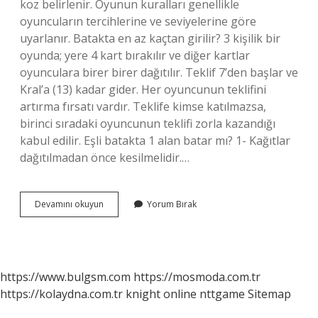
koz belirlenir. Oyunun kuralları genellikle
oyuncuların tercihlerine ve seviyelerine göre
uyarlanır. Batakta en az kaçtan girilir? 3 kişilik bir
oyunda; yere 4 kart bırakılır ve diğer kartlar
oyunculara birer birer dağıtılır. Teklif 7’den başlar ve
Kral’a (13) kadar gider. Her oyuncunun teklifini
artırma fırsatı vardır. Teklife kimse katılmazsa,
birinci sıradaki oyuncunun teklifi zorla kazandığı
kabul edilir. Eşli batakta 1 alan batar mı? 1- Kağıtlar
dağıtılmadan önce kesilmelidir.…
Batak
Devamını okuyun
Yorum Bırak
Nasıl
Oynanır
Basit
https://www.bulgsm.com
https://mosmoda.com.tr
https://kolaydna.com.tr
knight online
nttgame
Sitemap