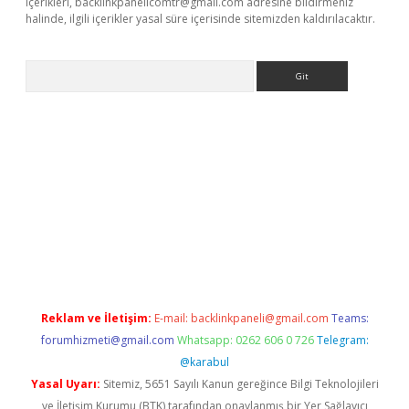
içerikleri,
backlinkpanelicomtr@gmail.com
adresine bildirmeniz
halinde, ilgili içerikler yasal süre içerisinde sitemizden kaldırılacaktır.
Arama
giriş
betexper giriş
Reklam ve İletişim:
E-mail:
backlinkpaneli@gmail.com
Teams:
forumhizmeti@gmail.com
Whatsapp: 0262 606 0 726
Telegram:
@karabul
Yasal Uyarı:
Sitemiz, 5651 Sayılı Kanun gereğince Bilgi Teknolojileri
ve İletişim Kurumu (BTK) tarafından onaylanmış bir Yer Sağlayıcı