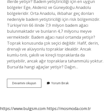
illerde yetişir? Badem yetiştiriciliği için en uygun
bölgeler Ege, Akdeniz ve Güneydoğu Anadolu
bölgeleridir. Orta Anadolu, ilkbahar geç donları
nedeniyle badem yetiştiriciliği için risk bölgemizdir.
Türkiye’nin 66 ilinde 7,9 milyon badem ağacı
bulunmaktadır ve bunların 4,7 milyonu meyve
vermektedir. Badem ağacı nasıl ortamda yetişir?
Toprak konusunda çok seçici değildir. Hafif, derin,
drenajlı ve alüvyonlu topraklar idealdir. Ancak
kumlu-tınlı, çakıllı ve kireçli topraklarda da
yetişebilir, ancak ağır topraklara tahammülü yoktur.
Bursa’da hangi ağaçlar yetişir? Dağın…
Bursada
Devamını okuyun
Yorum Bırak
Badem
Yetişir
Mi
https://www.bulgsm.com
https://mosmoda.com.tr