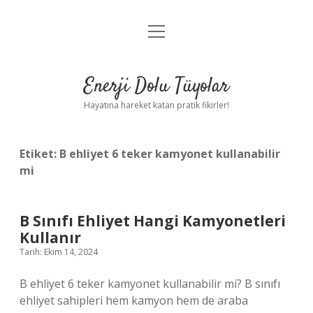
menüyü
Anasayfa
aç
Gizlilik Politikası
Enerji Dolu Tüyolar
Yasal Uyarı
Hayatına hareket katan pratik fikirler!
Hakkımızda
Etiket:
B ehliyet 6 teker kamyonet kullanabilir
mi
B Sınıfı Ehliyet Hangi Kamyonetleri
Kullanır
Tarih: Ekim 14, 2024
B ehliyet 6 teker kamyonet kullanabilir mi? B sınıfı
ehliyet sahipleri hem kamyon hem de araba