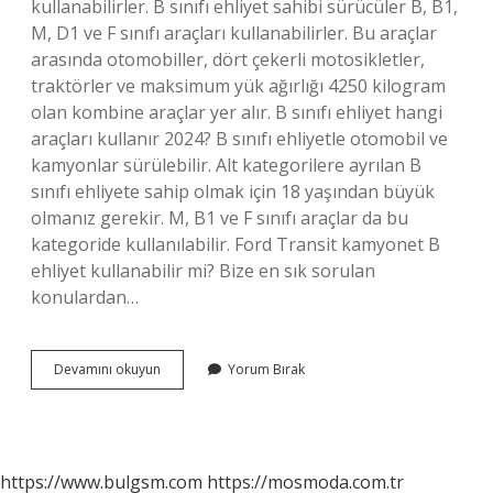
kullanabilirler. B sınıfı ehliyet sahibi sürücüler B, B1,
M, D1 ve F sınıfı araçları kullanabilirler. Bu araçlar
arasında otomobiller, dört çekerli motosikletler,
traktörler ve maksimum yük ağırlığı 4250 kilogram
olan kombine araçlar yer alır. B sınıfı ehliyet hangi
araçları kullanır 2024? B sınıfı ehliyetle otomobil ve
kamyonlar sürülebilir. Alt kategorilere ayrılan B
sınıfı ehliyete sahip olmak için 18 yaşından büyük
olmanız gerekir. M, B1 ve F sınıfı araçlar da bu
kategoride kullanılabilir. Ford Transit kamyonet B
ehliyet kullanabilir mi? Bize en sık sorulan
konulardan…
B
Devamını okuyun
Yorum Bırak
Sınıfı
Ehliyet
Hangi
Kamyonetleri
Kullanır
https://www.bulgsm.com
https://mosmoda.com.tr