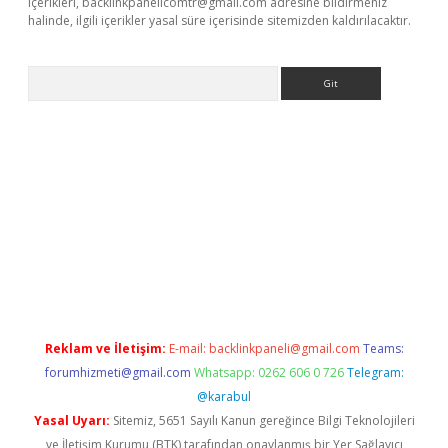
içerikleri,
backlinkpanelicomtr@gmail.com
adresine bildirmeniz
halinde, ilgili içerikler yasal süre içerisinde sitemizden kaldırılacaktır.
Arama
riş
betexper giriş
Reklam ve İletişim:
E-mail:
backlinkpaneli@gmail.com
Teams:
forumhizmeti@gmail.com
Whatsapp: 0262 606 0 726
Telegram:
@karabul
Yasal Uyarı:
Sitemiz, 5651 Sayılı Kanun gereğince Bilgi Teknolojileri
ve İletişim Kurumu (BTK) tarafından onaylanmış bir Yer Sağlayıcı