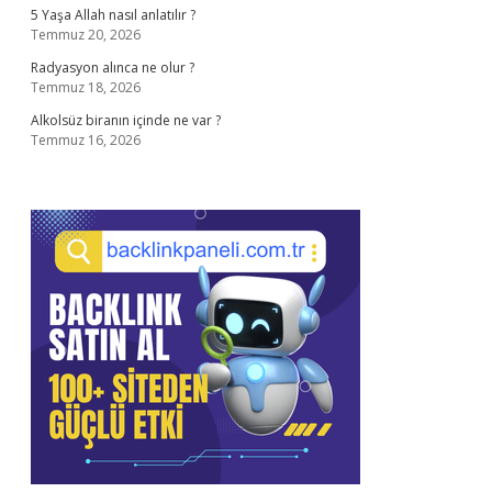
5 Yaşa Allah nasıl anlatılır ?
Temmuz 20, 2026
Radyasyon alınca ne olur ?
Temmuz 18, 2026
Alkolsüz biranın içinde ne var ?
Temmuz 16, 2026