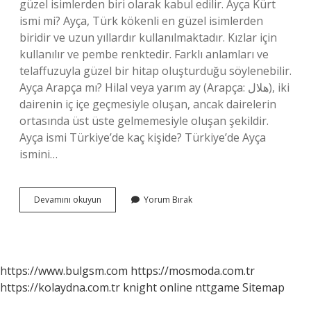
güzel isimlerden biri olarak kabul edilir. Ayça Kürt
ismi mi? Ayça, Türk kökenli en güzel isimlerden
biridir ve uzun yıllardır kullanılmaktadır. Kızlar için
kullanılır ve pembe renktedir. Farklı anlamları ve
telaffuzuyla güzel bir hitap oluşturduğu söylenebilir.
Ayça Arapça mı? Hilal veya yarım ay (Arapça: هلال), iki
dairenin iç içe geçmesiyle oluşan, ancak dairelerin
ortasında üst üste gelmemesiyle oluşan şekildir.
Ayça ismi Türkiye’de kaç kişide? Türkiye’de Ayça
ismini…
Ayça
Devamını okuyun
Yorum Bırak
Türk
Kökenli
Mi
https://www.bulgsm.com
https://mosmoda.com.tr
https://kolaydna.com.tr
knight online
nttgame
Sitemap