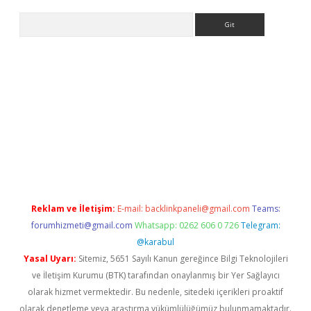
Arama
iriş
betexper giriş
Reklam ve İletişim:
E-mail:
backlinkpaneli@gmail.com
Teams:
forumhizmeti@gmail.com
Whatsapp: 0262 606 0 726
Telegram:
@karabul
Yasal Uyarı:
Sitemiz, 5651 Sayılı Kanun gereğince Bilgi Teknolojileri
ve İletişim Kurumu (BTK) tarafından onaylanmış bir Yer Sağlayıcı
olarak hizmet vermektedir. Bu nedenle, sitedeki içerikleri proaktif
olarak denetleme veya araştırma yükümlülüğümüz bulunmamaktadır.