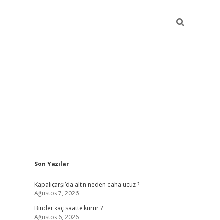
Sidebar
Son Yazılar
ilbet güncel giriş adresi
ilbet mobil giriş
betex
Kapalıçarşı’da altın neden daha ucuz ?
Ağustos 7, 2026
Binder kaç saatte kurur ?
Ağustos 6, 2026