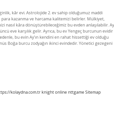
inlik, kâr evi. Astrolojide 2. ev sahip olduğumuz maddi
 para kazanma ve harcama kalitemizi belirler. Mülkiyet,
mizi nasıl kâra dönüştürebileceğimiz bu evden anlaşılabilir. A
üncü eve karşılık gelir. Ayrıca, bu ev Yengeç burcunun evidir
denle, bu evin Ay’ın kendini en rahat hissettiği ev olduğu
enüs Boğa burcu zodyağın ikinci evindedir. Yönetici gezegeni
ttps://kolaydna.com.tr
knight online
nttgame
Sitemap