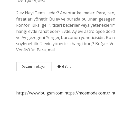
Tarih: Eylül 19, 2024
2 ev Neyi Temsil eder? Anahtar kelimeler: Para, zeng
fırsatları yönetir. Bu ev ve burada bulunan gezegen
konfor, lüks, gelir, ticari beceriler veya yetenekleri
hangi evde rahat eder? Evde. Ay evi astrolojide dörd
ve Ay gezegeni Yengeç burcunun yöneticisidir. Bu ne
söylenebilir. 2 evin yöneticisi hangi burç? Boğa = V
Venüs’tür. Para, mal…
2
Devamını okuyun
6 Yorum
Evde
Ay
Ne
Demek
https://www.bulgsm.com
https://mosmoda.com.tr
h