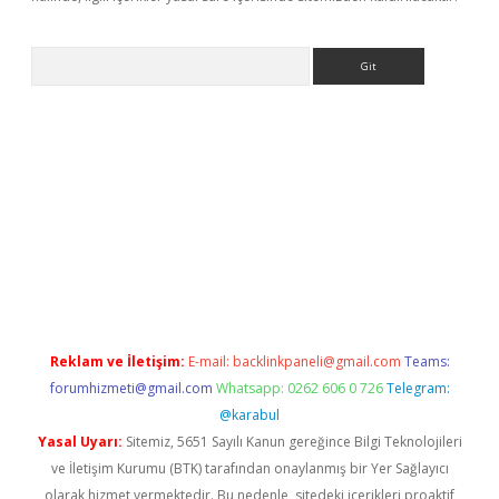
Arama
iriş
betexper giriş
Reklam ve İletişim:
E-mail:
backlinkpaneli@gmail.com
Teams:
forumhizmeti@gmail.com
Whatsapp: 0262 606 0 726
Telegram:
@karabul
Yasal Uyarı:
Sitemiz, 5651 Sayılı Kanun gereğince Bilgi Teknolojileri
ve İletişim Kurumu (BTK) tarafından onaylanmış bir Yer Sağlayıcı
olarak hizmet vermektedir. Bu nedenle, sitedeki içerikleri proaktif