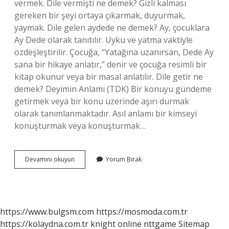
vermek. Dile vermişti ne demek? Gizli kalması
gereken bir şeyi ortaya çıkarmak, duyurmak,
yaymak. Dile gelen aydede ne demek? Ay, çocuklara
Ay Dede olarak tanıtılır. Uyku ve yatma vaktiyle
özdeşleştirilir. Çocuğa, “Yatağına uzanırsan, Dede Ay
sana bir hikaye anlatır,” denir ve çocuğa resimli bir
kitap okunur veya bir masal anlatılır. Dile getir ne
demek? Deyimin Anlamı (TDK) Bir konuyu gündeme
getirmek veya bir konu üzerinde aşırı durmak
olarak tanımlanmaktadır. Asıl anlamı bir kimseyi
konuşturmak veya konuşturmak…
Dile
Devamını okuyun
Yorum Bırak
Getirilmesi
Ne
Demek
https://www.bulgsm.com
https://mosmoda.com.tr
https://kolaydna.com.tr
knight online
nttgame
Sitemap