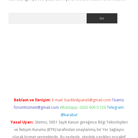
Arama
riş
betexper giriş
Reklam ve İletişim:
E-mail:
backlinkpaneli@gmail.com
Teams:
forumhizmeti@gmail.com
Whatsapp: 0262 606 0 726
Telegram:
@karabul
Yasal Uyarı:
Sitemiz, 5651 Sayılı Kanun gereğince Bilgi Teknolojileri
ve İletişim Kurumu (BTK) tarafından onaylanmış bir Yer Sağlayıcı
olarak hizmet vermektedir. Bu nedenle, sitedeki içerikleri proaktif