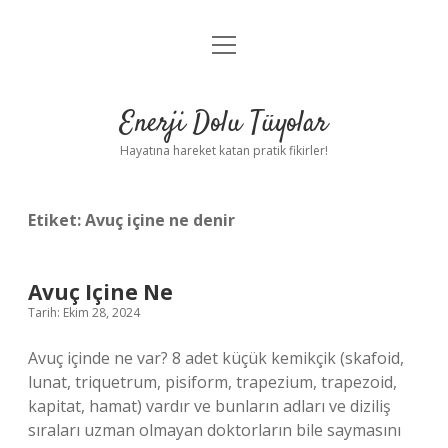
menüyü
Anasayfa
aç
Gizlilik Politikası
Enerji Dolu Tüyolar
Yasal Uyarı
Hayatına hareket katan pratik fikirler!
Hakkımızda
Etiket:
Avuç içine ne denir
Avuç Içine Ne
Tarih: Ekim 28, 2024
Avuç içinde ne var? 8 adet küçük kemikçik (skafoid,
lunat, triquetrum, pisiform, trapezium, trapezoid,
kapitat, hamat) vardır ve bunların adları ve diziliş
sıraları uzman olmayan doktorların bile saymasını