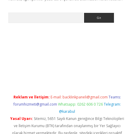
Arama
iriş
betexper giriş
Reklam ve İletişim:
E-mail:
backlinkpaneli@gmail.com
Teams:
forumhizmeti@gmail.com
Whatsapp: 0262 606 0 726
Telegram:
@karabul
Yasal Uyarı:
Sitemiz, 5651 Sayılı Kanun gereğince Bilgi Teknolojileri
ve İletişim Kurumu (BTK) tarafından onaylanmış bir Yer Sağlayıcı
olarak hizmet vermektedir. Bu nedenle, sitedeki içerikleri proaktif