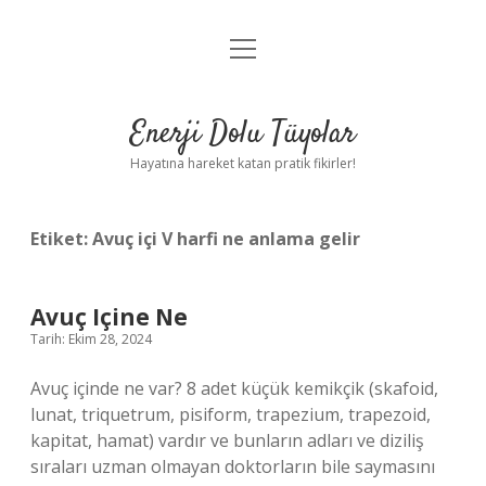
menüyü
Anasayfa
aç
Gizlilik Politikası
Enerji Dolu Tüyolar
Yasal Uyarı
Hayatına hareket katan pratik fikirler!
Hakkımızda
Etiket:
Avuç içi V harfi ne anlama gelir
Avuç Içine Ne
Tarih: Ekim 28, 2024
Avuç içinde ne var? 8 adet küçük kemikçik (skafoid,
lunat, triquetrum, pisiform, trapezium, trapezoid,
kapitat, hamat) vardır ve bunların adları ve diziliş
sıraları uzman olmayan doktorların bile saymasını