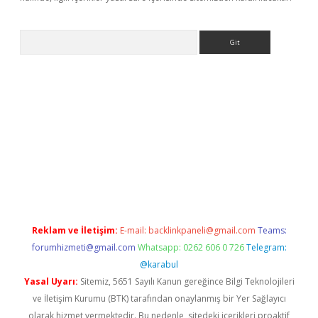
Arama
iriş
betexper giriş
Reklam ve İletişim:
E-mail:
backlinkpaneli@gmail.com
Teams:
forumhizmeti@gmail.com
Whatsapp: 0262 606 0 726
Telegram:
@karabul
Yasal Uyarı:
Sitemiz, 5651 Sayılı Kanun gereğince Bilgi Teknolojileri
ve İletişim Kurumu (BTK) tarafından onaylanmış bir Yer Sağlayıcı
olarak hizmet vermektedir. Bu nedenle, sitedeki içerikleri proaktif