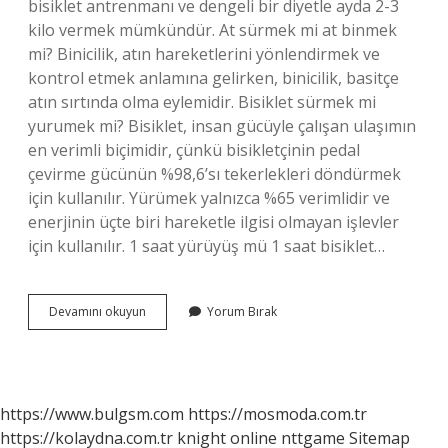
bisiklet antrenmanı ve dengeli bir diyetle ayda 2-3
kilo vermek mümkündür. At sürmek mi at binmek
mi? Binicilik, atın hareketlerini yönlendirmek ve
kontrol etmek anlamına gelirken, binicilik, basitçe
atın sırtında olma eylemidir. Bisiklet sürmek mi
yurumek mi? Bisiklet, insan gücüyle çalışan ulaşımın
en verimli biçimidir, çünkü bisikletçinin pedal
çevirme gücünün %98,6’sı tekerlekleri döndürmek
için kullanılır. Yürümek yalnızca %65 verimlidir ve
enerjinin üçte biri hareketle ilgisi olmayan işlevler
için kullanılır. 1 saat yürüyüş mü 1 saat bisiklet…
Bisiklet
Devamını okuyun
Yorum Bırak
Binmek
Mi
Bisiklet
Sürmek
Mi
https://www.bulgsm.com
https://mosmoda.com.tr
https://kolaydna.com.tr
knight online
nttgame
Sitemap