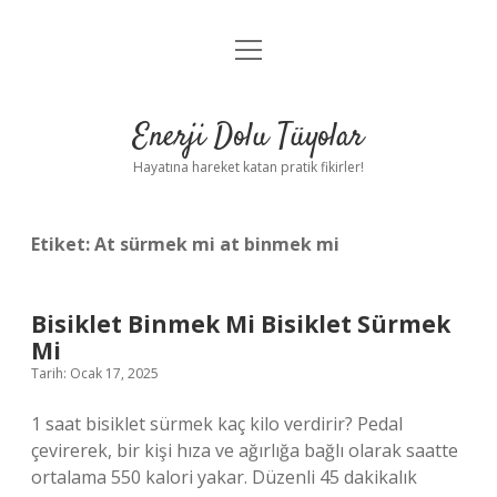
menüyü
Anasayfa
aç
Gizlilik Politikası
Enerji Dolu Tüyolar
Yasal Uyarı
Hayatına hareket katan pratik fikirler!
Hakkımızda
Etiket:
At sürmek mi at binmek mi
Bisiklet Binmek Mi Bisiklet Sürmek
Mi
Tarih: Ocak 17, 2025
1 saat bisiklet sürmek kaç kilo verdirir? Pedal
çevirerek, bir kişi hıza ve ağırlığa bağlı olarak saatte
ortalama 550 kalori yakar. Düzenli 45 dakikalık