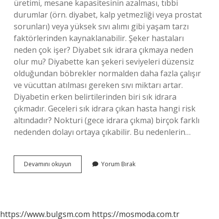
üretimi, mesane kapasitesinin azalması, tıbbi
durumlar (örn. diyabet, kalp yetmezliği veya prostat
sorunları) veya yüksek sıvı alımı gibi yaşam tarzı
faktörlerinden kaynaklanabilir. Şeker hastaları
neden çok işer? Diyabet sık idrara çıkmaya neden
olur mu? Diyabette kan şekeri seviyeleri düzensiz
olduğundan böbrekler normalden daha fazla çalışır
ve vücuttan atılması gereken sıvı miktarı artar.
Diyabetin erken belirtilerinden biri sık idrara
çıkmadır. Geceleri sık idrara çıkan hasta hangi risk
altındadır? Nokturi (gece idrara çıkma) birçok farklı
nedenden dolayı ortaya çıkabilir. Bu nedenlerin…
Şeker
Devamını okuyun
Yorum Bırak
Hastaları
Neden
Gece
Idrara
Çıkar
https://www.bulgsm.com
https://mosmoda.com.tr