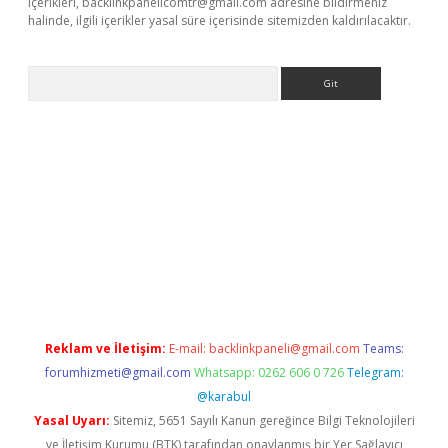
içerikleri,
backlinkpanelicomtr@gmail.com
adresine bildirmeniz
halinde, ilgili içerikler yasal süre içerisinde sitemizden kaldırılacaktır.
Arama
ş
betexper giriş
Reklam ve İletişim:
E-mail:
backlinkpaneli@gmail.com
Teams:
forumhizmeti@gmail.com
Whatsapp: 0262 606 0 726
Telegram:
@karabul
Yasal Uyarı:
Sitemiz, 5651 Sayılı Kanun gereğince Bilgi Teknolojileri
ve İletişim Kurumu (BTK) tarafından onaylanmış bir Yer Sağlayıcı