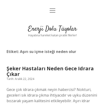
menüyü
Anasayfa
aç
Gizlilik Politikası
Enerji Dolu Tüyolar
Yasal Uyarı
Hayatına hareket katan pratik fikirler!
Hakkımızda
Etiket:
Aşırı su içme isteği neden olur
Şeker Hastaları Neden Gece Idrara
Çıkar
Tarih: Aralık 22, 2024
Gece çok idrara çıkmak neyin habercisi? Nokturi,
geceleri sık idrara çıkma ihtiyacıdır ve uyku düzenini
bozarak yaşam kalitesini etkileyebilir. Aşırı idrar