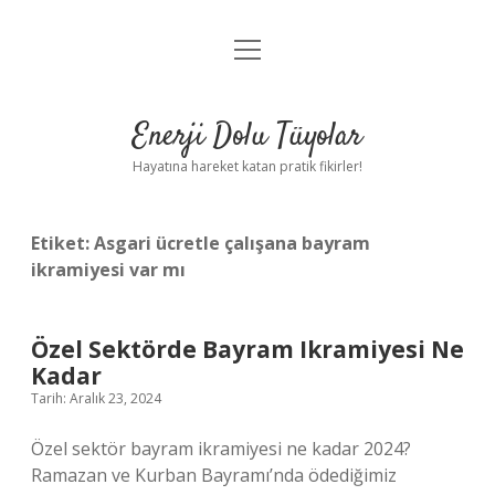
menüyü
Anasayfa
aç
Gizlilik Politikası
Enerji Dolu Tüyolar
Yasal Uyarı
Hayatına hareket katan pratik fikirler!
Hakkımızda
Etiket:
Asgari ücretle çalışana bayram
ikramiyesi var mı
Özel Sektörde Bayram Ikramiyesi Ne
Kadar
Tarih: Aralık 23, 2024
Özel sektör bayram ikramiyesi ne kadar 2024?
Ramazan ve Kurban Bayramı’nda ödediğimiz