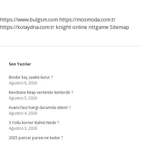
Ikramiyesi
Ne
Kadar
https://www.bulgsm.com
https://mosmoda.com.tr
https://kolaydna.com.tr
knight online
nttgame
Sitemap
Sidebar
Son Yazılar
Binder kaç saatte kurur ?
Ağustos 6, 2026
Kendisine kitap verilenler kimlerdir ?
Ağustos 5, 2026
Avans faizi hangi durumda istenir ?
Ağustos 4, 2026
3 Yollu korner Bahisi Nedir ?
Ağustos 3, 2026
2025 pancar parası ne kadar ?