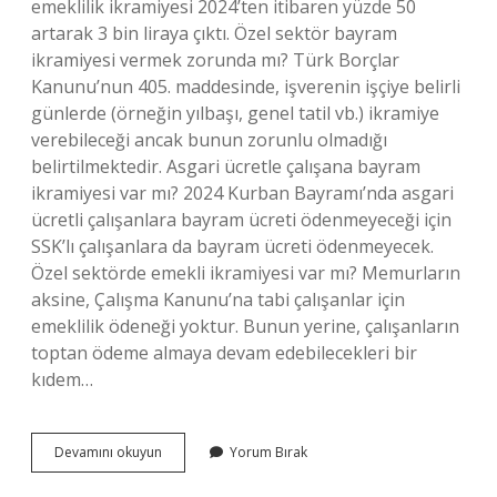
emeklilik ikramiyesi 2024’ten itibaren yüzde 50
artarak 3 bin liraya çıktı. Özel sektör bayram
ikramiyesi vermek zorunda mı? Türk Borçlar
Kanunu’nun 405. maddesinde, işverenin işçiye belirli
günlerde (örneğin yılbaşı, genel tatil vb.) ikramiye
verebileceği ancak bunun zorunlu olmadığı
belirtilmektedir. Asgari ücretle çalışana bayram
ikramiyesi var mı? 2024 Kurban Bayramı’nda asgari
ücretli çalışanlara bayram ücreti ödenmeyeceği için
SSK’lı çalışanlara da bayram ücreti ödenmeyecek.
Özel sektörde emekli ikramiyesi var mı? Memurların
aksine, Çalışma Kanunu’na tabi çalışanlar için
emeklilik ödeneği yoktur. Bunun yerine, çalışanların
toptan ödeme almaya devam edebilecekleri bir
kıdem…
Özel
Devamını okuyun
Yorum Bırak
Sektörde
Bayram