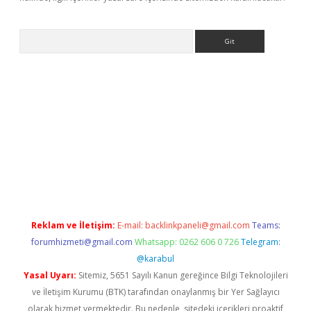
Arama
Reklam ve İletişim:
E-mail:
backlinkpaneli@gmail.com
Teams:
forumhizmeti@gmail.com
Whatsapp: 0262 606 0 726
Telegram:
@karabul
Yasal Uyarı:
Sitemiz, 5651 Sayılı Kanun gereğince Bilgi Teknolojileri
ve İletişim Kurumu (BTK) tarafından onaylanmış bir Yer Sağlayıcı
olarak hizmet vermektedir. Bu nedenle, sitedeki içerikleri proaktif