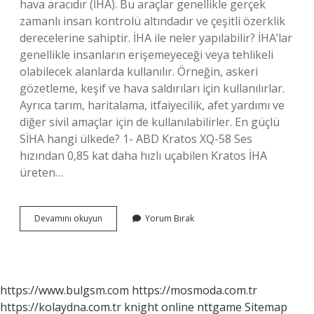
hava aracıdır (İHA). Bu araçlar genellikle gerçek
zamanlı insan kontrolü altındadır ve çeşitli özerklik
derecelerine sahiptir. İHA ile neler yapılabilir? İHA’lar
genellikle insanların erişemeyeceği veya tehlikeli
olabilecek alanlarda kullanılır. Örneğin, askeri
gözetleme, keşif ve hava saldırıları için kullanılırlar.
Ayrıca tarım, haritalama, itfaiyecilik, afet yardımı ve
diğer sivil amaçlar için de kullanılabilirler. En güçlü
SİHA hangi ülkede? 1- ABD Kratos XQ-58 Ses
hızından 0,85 kat daha hızlı uçabilen Kratos İHA
üreten…
İHa
Devamını okuyun
Yorum Bırak
Ne
Işe
Yarar
https://www.bulgsm.com
https://mosmoda.com.tr
https://kolaydna.com.tr
knight online
nttgame
Sitemap