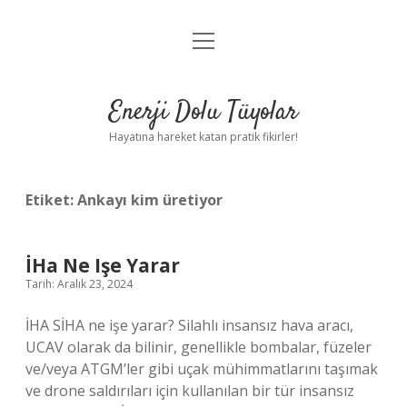
menüyü
Anasayfa
aç
Gizlilik Politikası
Enerji Dolu Tüyolar
Yasal Uyarı
Hayatına hareket katan pratik fikirler!
Hakkımızda
Etiket:
Ankayı kim üretiyor
İHa Ne Işe Yarar
Tarih: Aralık 23, 2024
İHA SİHA ne işe yarar? Silahlı insansız hava aracı,
UCAV olarak da bilinir, genellikle bombalar, füzeler
ve/veya ATGM’ler gibi uçak mühimmatlarını taşımak
ve drone saldırıları için kullanılan bir tür insansız