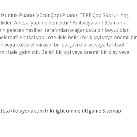
= Uzunluk Puanı+ Vücut Çapı Puanı+ TEPE Çap Skoru+ Yaş
kler. Anıtsal yapı ne demektir? Anıt veya anıt (Osmanlı
inin gelecek nesilleri tarafından olağanüstü bir boyut olan
lerdir? Anıtsal yapı, özellikle belirli bir kişiyi veya önemli bir
n veya kültürel mirasın bir parçası olarak veya tarihsel
i hale gelmiştir. Belirli bir kişi veya önemli bir olay veya
ttps://kolaydna.com.tr
knight online
nttgame
Sitemap