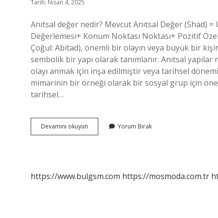
Tarih: Nisan 4, 2025
Anıtsal değer nedir? Mevcut Anıtsal Değer (Shad) 
Değerlemesi+ Konum Noktası Noktası+ Pozitif Özelli
Çoğul: Abitad), önemli bir olayın veya büyük bir kiş
sembolik bir yapı olarak tanımlanır. Anıtsal yapılar ne
olayı anmak için inşa edilmiştir veya tarihsel dönemi
mimarinin bir örneği olarak bir sosyal grup için öneml
tarihsel…
Anıtsal
Devamını okuyun
Yorum Bırak
Değerler
Nedir
https://www.bulgsm.com
https://mosmoda.com.tr
h