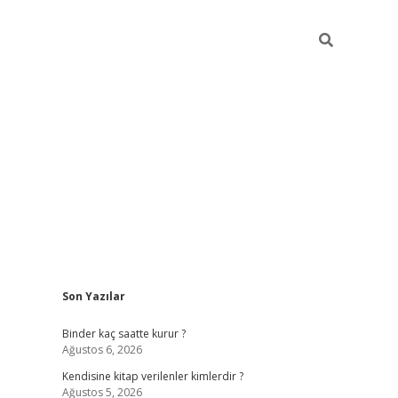
Sidebar
Son Yazılar
ilbet güncel giriş adresi
ilbet mobil giriş
betexp
Binder kaç saatte kurur ?
Ağustos 6, 2026
Kendisine kitap verilenler kimlerdir ?
Ağustos 5, 2026