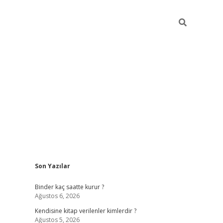
Sidebar
Son Yazılar
ilbet güncel giriş adresi
ilbet mobil giriş
betex
Binder kaç saatte kurur ?
Ağustos 6, 2026
Kendisine kitap verilenler kimlerdir ?
Ağustos 5, 2026