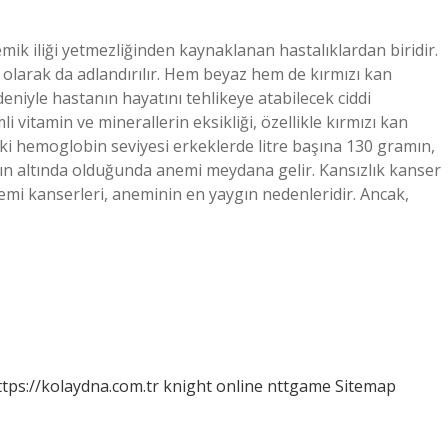
emik iliği yetmezliğinden kaynaklanan hastalıklardan biridir.
k olarak da adlandırılır. Hem beyaz hem de kırmızı kan
niyle hastanın hayatını tehlikeye atabilecek ciddi
li vitamin ve minerallerin eksikliği, özellikle kırmızı kan
aki hemoglobin seviyesi erkeklerde litre başına 130 gramın,
n altında olduğunda anemi meydana gelir. Kansızlık kanser
stemi kanserleri, aneminin en yaygın nedenleridir. Ancak,
ttps://kolaydna.com.tr
knight online
nttgame
Sitemap