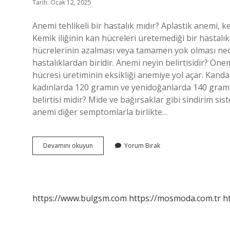
Tarih: Ocak 12, 2025
Anemi tehlikeli bir hastalık mıdır? Aplastik anemi, k
Kemik iliğinin kan hücreleri üretemediği bir hastalı
hücrelerinin azalması veya tamamen yok olması nede
hastalıklardan biridir. Anemi neyin belirtisidir? Önem
hücresi üretiminin eksikliği anemiye yol açar. Kand
kadınlarda 120 gramın ve yenidoğanlarda 140 gramı
belirtisi midir? Mide ve bağırsaklar gibi sindirim si
anemi diğer semptomlarla birlikte…
Anemi
Devamını okuyun
Yorum Bırak
Nedir
Kanser
Mi
https://www.bulgsm.com
https://mosmoda.com.tr
h