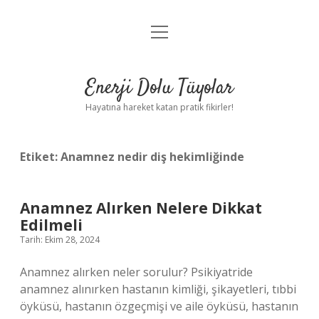
menüyü
Anasayfa
aç
Gizlilik Politikası
Enerji Dolu Tüyolar
Yasal Uyarı
Hayatına hareket katan pratik fikirler!
Hakkımızda
Etiket:
Anamnez nedir diş hekimliğinde
Anamnez Alırken Nelere Dikkat
Edilmeli
Tarih: Ekim 28, 2024
Anamnez alırken neler sorulur? Psikiyatride
anamnez alınırken hastanın kimliği, şikayetleri, tıbbi
öyküsü, hastanın özgeçmişi ve aile öyküsü, hastanın