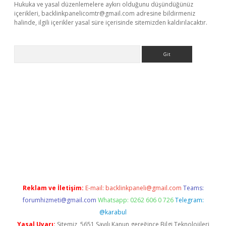
Hukuka ve yasal düzenlemelere aykırı olduğunu düşündüğünüz
içerikleri,
backlinkpanelicomtr@gmail.com
adresine bildirmeniz
halinde, ilgili içerikler yasal süre içerisinde sitemizden kaldırılacaktır.
Arama
riş
betexper giriş
Reklam ve İletişim:
E-mail:
backlinkpaneli@gmail.com
Teams:
forumhizmeti@gmail.com
Whatsapp: 0262 606 0 726
Telegram:
@karabul
Yasal Uyarı:
Sitemiz, 5651 Sayılı Kanun gereğince Bilgi Teknolojileri