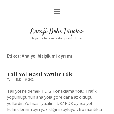
menüyü
Anasayfa
aç
Gizlilik Politikası
Enerji Dolu Tüyolar
Yasal Uyarı
Hayatına hareket katan pratik fikirler!
Hakkımızda
Etiket:
Ana yol bitişik mi ayrı mı
Tali Yol Nasıl Yazılır Tdk
Tarih: Eylül 16, 2024
Tali yol ne demek TDK? Konaklama Yolu; Trafik
yoğunluğunun ana yola göre daha az olduğu
yollardır. Yol nasıl yazılır TDK? PDK ayrıca yol
kelimelerinin ayrı yazıldığını söylüyor. Bu mantıkla