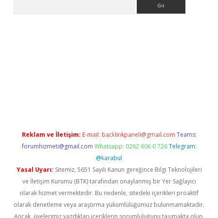
Arama
iriş
betexper giriş
Reklam ve İletişim:
E-mail:
backlinkpaneli@gmail.com
Teams:
forumhizmeti@gmail.com
Whatsapp: 0262 606 0 726
Telegram:
@karabul
Yasal Uyarı:
Sitemiz, 5651 Sayılı Kanun gereğince Bilgi Teknolojileri
ve İletişim Kurumu (BTK) tarafından onaylanmış bir Yer Sağlayıcı
olarak hizmet vermektedir. Bu nedenle, sitedeki içerikleri proaktif
olarak denetleme veya araştırma yükümlülüğümüz bulunmamaktadır.
Ancak, üyelerimiz yazdıkları içeriklerin sorumluluğunu taşımakta olup,