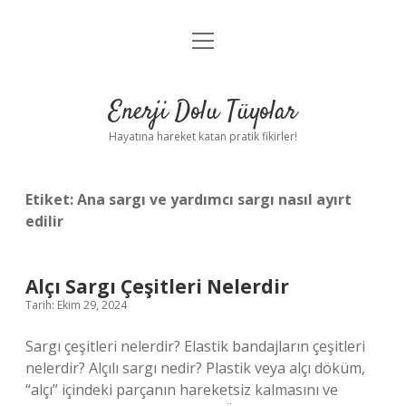
menüyü
Anasayfa
aç
Gizlilik Politikası
Enerji Dolu Tüyolar
Yasal Uyarı
Hayatına hareket katan pratik fikirler!
Hakkımızda
Etiket:
Ana sargı ve yardımcı sargı nasıl ayırt
edilir
Alçı Sargı Çeşitleri Nelerdir
Tarih: Ekim 29, 2024
Sargı çeşitleri nelerdir? Elastik bandajların çeşitleri
nelerdir? Alçılı sargı nedir? Plastik veya alçı döküm,
“alçı” içindeki parçanın hareketsiz kalmasını ve