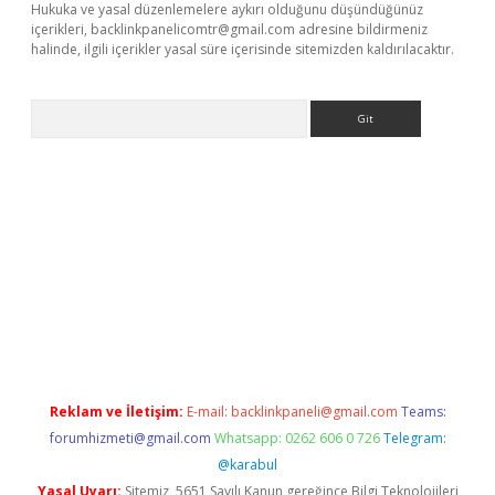
Hukuka ve yasal düzenlemelere aykırı olduğunu düşündüğünüz
içerikleri,
backlinkpanelicomtr@gmail.com
adresine bildirmeniz
halinde, ilgili içerikler yasal süre içerisinde sitemizden kaldırılacaktır.
Arama
iriş
betexper giriş
Reklam ve İletişim:
E-mail:
backlinkpaneli@gmail.com
Teams:
forumhizmeti@gmail.com
Whatsapp: 0262 606 0 726
Telegram:
@karabul
Yasal Uyarı:
Sitemiz, 5651 Sayılı Kanun gereğince Bilgi Teknolojileri